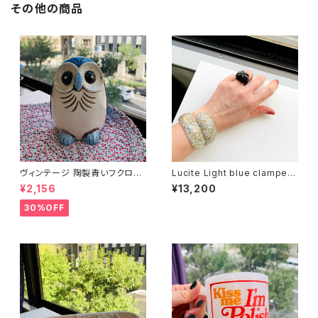
その他の商品
ヴィンテージ 陶製青いフクロウ
Lucite Light blue clamper
貯金箱
バングル ブレスレット
¥2,156
¥13,200
30%OFF