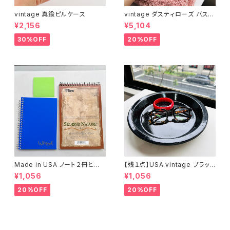
vintage 真鍮ピルケース
vintage ダスティローズ バスマ
ット
¥2,156
¥5,104
30%OFF
20%OFF
Made in USA ノート２冊とお
【残１点】USA vintage ブラック
まけ
琺瑯プレート
¥1,056
¥1,056
20%OFF
20%OFF