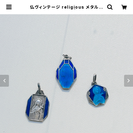
仏ヴィンテージ religious メタルチ
ャーム（3種バラ売り） | Milo Antiq
ues & Vintage