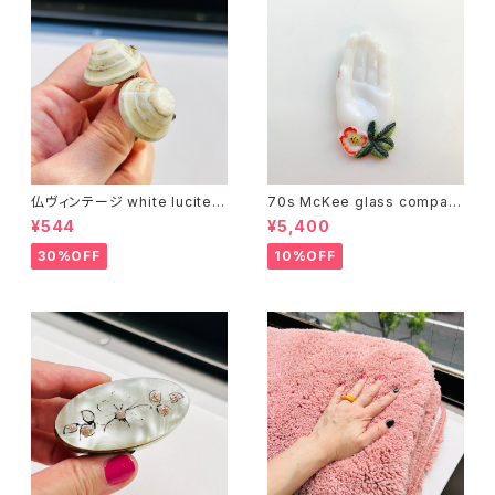
仏ヴィンテージ white lucite c
70s McKee glass compan
onfetti 山型イヤリング
y ハンドペイントハンド小皿
¥544
¥5,400
（赤）
30%OFF
10%OFF