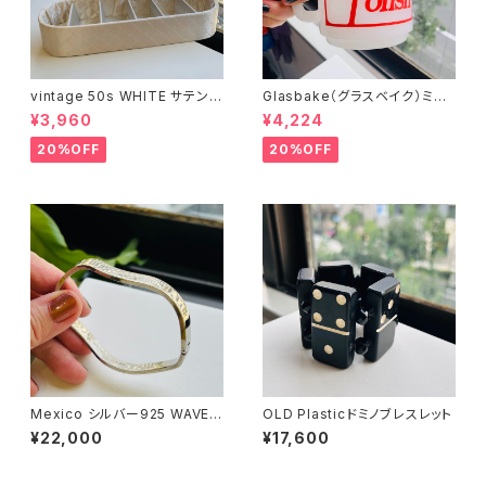
vintage 50s WHITE サテンキ
Glasbake（グラスベイク）ミル
ルトBOX
クガラスマグ
¥3,960
¥4,224
20%OFF
20%OFF
Mexico シルバー925 WAVE開
OLD Plasticドミノブレスレット
閉バングル
¥22,000
¥17,600