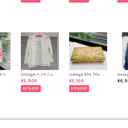
ラスベイ
Vintage ハンドニットI
vintage 60s 70s ジ
vint
マグ
voryカーディガン
ュエリーボックス（サイ
デニム
¥5,808
¥5,104
¥4,
ズ L・レトロ模様）
40%OFF
20%OFF