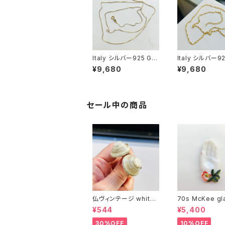
Italy シルバー925 GP
Italy シルバー92
ボックスチェーン（76c
ツイストチェーン（
¥9,680
¥9,680
m）
cm）
セール中の商品
仏ヴィンテージ white l
70s McKee gl
ucite confetti 山型イ
ompany ハンドペイン
¥544
¥5,400
ヤリング
トハンド小皿（赤
30%OFF
10%OFF