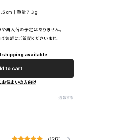
.５cm｜重量７.３g
庫や再入荷の予定はありません。
れば気軽にご質問くださいませ。
l shipping available
d to cart
にお住まいの方向け
通報する
(1517)