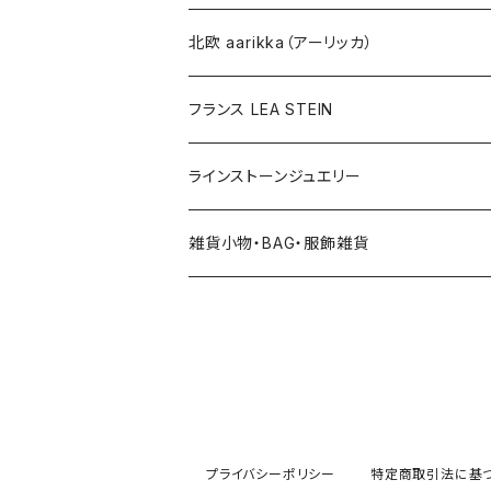
その他
北欧 aarikka（アーリッカ）
フランス LEA STEIN
ラインストーンジュエリー
雑貨小物・BAG・服飾雑貨
ヘアアクセサリー
ハンドバッグ etc. 服飾雑貨
雑貨（置き物、食器 etc.）
プライバシーポリシー
特定商取引法に基