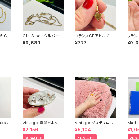
5 GP
Old Stock シルバー9
フランスGPアヒルチャ
フラン
45.5
25 GP ショートチェー
ーム Old Stock GPチ
ィガロ
¥9,680
¥777
¥9,
ン
ェーンネックレス（37c
m）
ass c
vintage 真鍮ピルケー
vintage ダスティロー
Made
ス
ズ バスマット
冊とお
¥2,156
¥5,104
¥1,0
）
30%OFF
20%OFF
20%