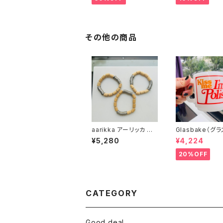
その他の商品
aarikka アーリッカ W
Glasbake（グ
ASHER＆WOODブレ
ク）ミルクガラス
¥5,280
¥4,224
スレット
20%OFF
CATEGORY
Good deal