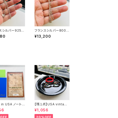
スシルバー925 フ
フランスシルバー800
チェーン（45cm）
フィガロチェーン（40.5
680
¥13,200
cm）
 in USA ノート２
【残１点】USA vintage
まけ
ブラック琺瑯プレート
56
¥1,056
OFF
20%OFF