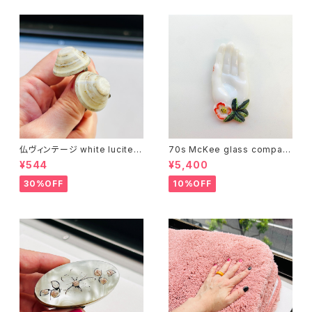
仏ヴィンテージ white lucite c
70s McKee glass compan
onfetti 山型イヤリング
y ハンドペイントハンド小皿
¥544
¥5,400
（赤）
30%OFF
10%OFF