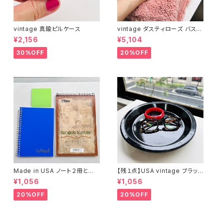
vintage 真鍮ピルケース
vintage ダスティローズ バスマ
ット
¥2,156
¥5,104
30%OFF
20%OFF
Made in USA ノート２冊とお
【残１点】USA vintage ブラック
まけ
琺瑯プレート
¥1,056
¥1,056
20%OFF
20%OFF