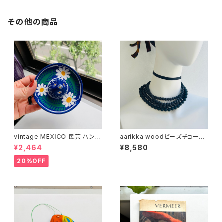
その他の商品
vintage MEXICO 民芸 ハンド
aarikka woodビーズチョーカ
ペイント ソンブレロ灰皿
ー（バラ売り）
¥2,464
¥8,580
20%OFF