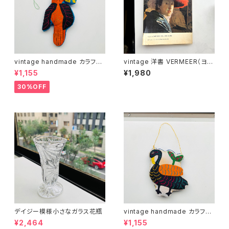
vintage handmade カラフル
vintage 洋書 VERMEER（ヨハ
バード 04
ネス・フェルメール）
¥1,155
¥1,980
30%OFF
デイジー模様小さなガラス花瓶
vintage handmade カラフル
バード 02
¥2,464
¥1,155