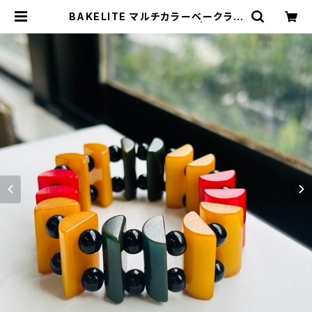
BAKELITE マルチカラーベークライ
ト STRETCHブレスレット | Milo A
ntiques & Vintage