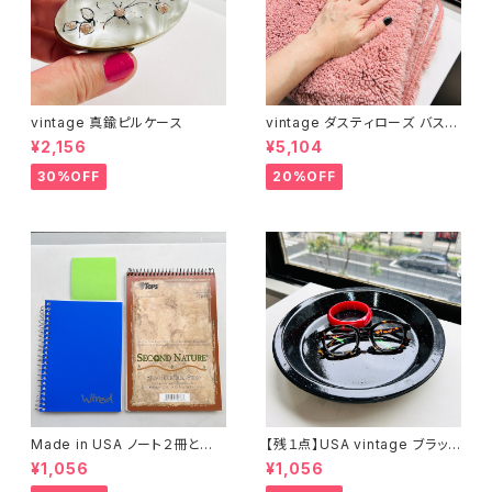
vintage 真鍮ピルケース
vintage ダスティローズ バスマ
ット
¥2,156
¥5,104
30%OFF
20%OFF
Made in USA ノート２冊とお
【残１点】USA vintage ブラック
まけ
琺瑯プレート
¥1,056
¥1,056