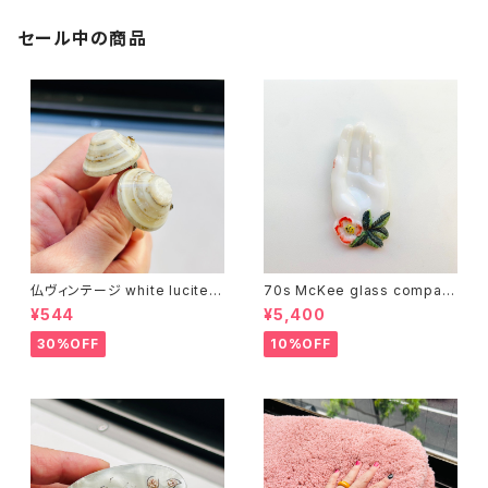
セール中の商品
仏ヴィンテージ white lucite c
70s McKee glass compan
onfetti 山型イヤリング
y ハンドペイントハンド小皿
¥544
¥5,400
（赤）
30%OFF
10%OFF