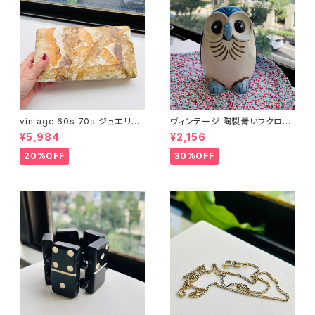
vintage 60s 70s ジュエリー
ヴィンテージ 陶製青いフクロウ
ボックス（サイズ L・ベージュ模
貯金箱
¥5,984
¥2,156
様）
20%OFF
30%OFF