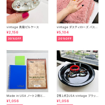
vintage 真鍮ピルケース
vintage ダスティローズ バスマ
ット
¥2,156
¥5,104
30%OFF
20%OFF
Made in USA ノート２冊とお
【残１点】USA vintage ブラック
まけ
琺瑯プレート
¥1,056
¥1,056