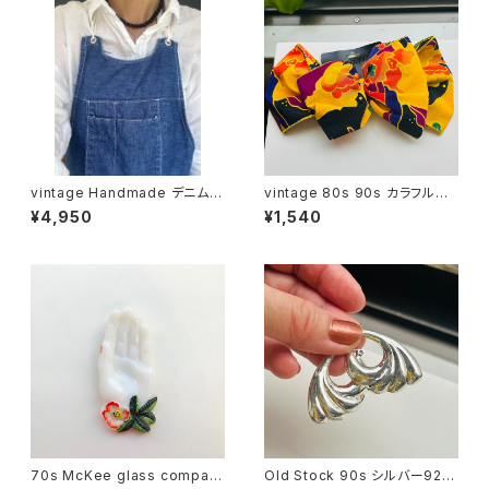
vintage Handmade デニムエ
vintage 80s 90s カラフルリ
プロン
ボンバレッタ
¥4,950
¥1,540
70s McKee glass compan
Old Stock 90s シルバー925