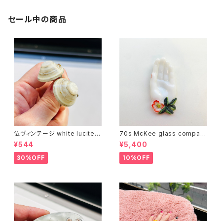
セール中の商品
仏ヴィンテージ white lucite c
70s McKee glass compan
onfetti 山型イヤリング
y ハンドペイントハンド小皿
¥544
¥5,400
（赤）
30%OFF
10%OFF