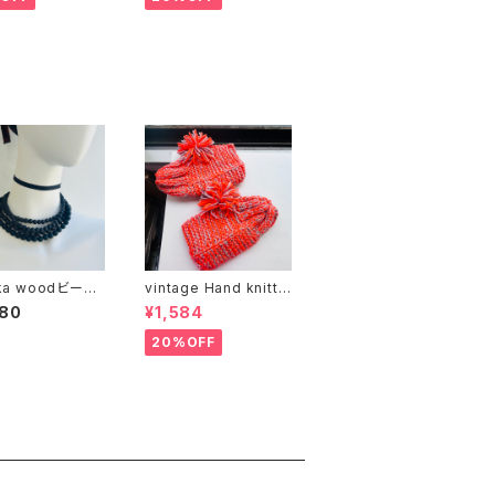
kka woodビーズ
vintage Hand knitte
カー（バラ売り）
d ニットソックス
580
¥1,584
20%OFF