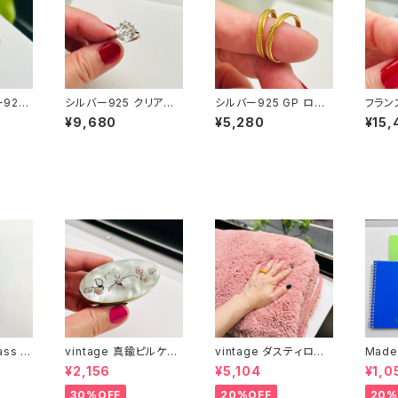
ー925
シルバー925 クリアスト
シルバー925 GP ロー
フラン
然石リン
ーンカクテルリング（13
プ模様リング（バラ売り）
パール
¥9,680
¥5,280
¥15,
号）
号）
ass c
vintage 真鍮ピルケー
vintage ダスティロー
Made
ス
ズ バスマット
冊とお
¥2,156
¥5,104
¥1,0
）
30%OFF
20%OFF
20%