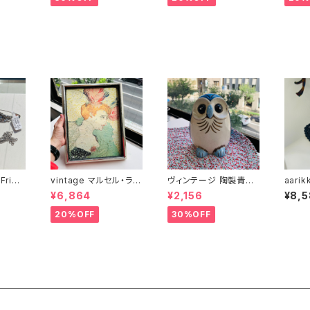
ried
vintage マルセル・ラン
ヴィンテージ 陶製青い
aari
D sto
デール嬢 額装 wall-d
フクロウ貯金箱
チョー
¥6,864
¥2,156
¥8,
ーン（バ
ecor
20%OFF
30%OFF