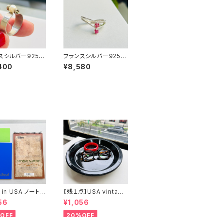
スシルバー925
フランスシルバー925 ラ
ラップリング（15
ズベリーピンクリング
400
¥8,580
（9号）
 in USA ノート２
【残１点】USA vintage
まけ
ブラック琺瑯プレート
56
¥1,056
OFF
20%OFF