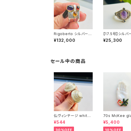
Rigoberto シルバー9
【17.5号】シルバ
25 14K 天然石 スクエ
18K GP 蝶 天
¥132,000
¥25,300
アスタッキングリング（1
グ
4号）
セール中の商品
仏ヴィンテージ white l
70s McKee gl
ucite confetti 山型イ
ompany ハンドペイン
¥544
¥5,400
ヤリング
トハンド小皿（赤
30%OFF
10%OFF