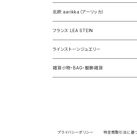
その他
北欧 aarikka（アーリッカ）
フランス LEA STEIN
ラインストーンジュエリー
雑貨小物・BAG・服飾雑貨
ヘアアクセサリー
ハンドバッグ etc. 服飾雑貨
雑貨（置き物、食器 etc.）
プライバシーポリシー
特定商取引法に基