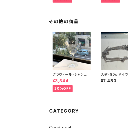
その他の商品
グラヴィール・シャンパ
入荷・80s ドイツF
ングラス・ワイングラス
rich Binder OL
¥3,344
¥7,480
ck ショートチェ
ラ売り）
20%OFF
CATEGORY
Good deal