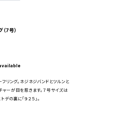
グ（7号）
available
ーフリング。ネジネジバンドとツルンと
チャーが目を惹きます。７号サイズは
トデの裏に「９２５」。