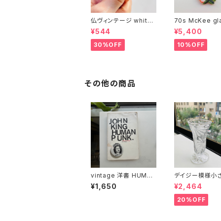
仏ヴィンテージ white l
70s McKee gl
ucite confetti 山型イ
ompany ハンドペイン
¥544
¥5,400
ヤリング
トハンド小皿（赤
30%OFF
10%OFF
その他の商品
vintage 洋書 HUMA
デイジー模様小
N PUNK by John Kin
ラス花瓶
¥1,650
¥2,464
g
20%OFF