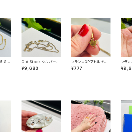
5 GP
Old Stock シルバー9
フランスGPアヒルチャ
フラン
45.5
25 GP ショートチェー
ーム Old Stock GPチ
ィガロ
¥9,680
¥777
¥9,
ン
ェーンネックレス（37c
m）