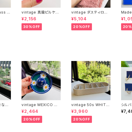
ass c
vintage 真鍮ピルケー
vintage ダスティロー
Made
ス
ズ バスマット
冊とお
¥2,156
¥5,104
¥1,0
）
30%OFF
20%OFF
20%
さなガ
vintage MEXICO 民
vintage 50s WHITE
シルバ
芸 ハンドペイント ソン
サテンキルトBOX
（バラ
¥2,464
¥3,960
¥7,4
ブレロ灰皿
20%OFF
20%OFF