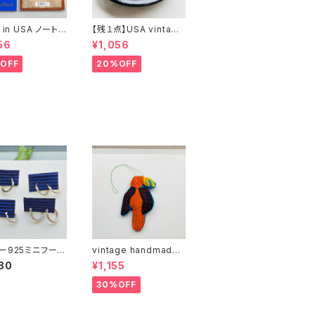
 in USA ノート２
【残１点】USA vintage
まけ
ブラック琺瑯プレート
56
¥1,056
OFF
20%OFF
ー925ミニフープ
vintage handmade
売り）
カラフルバード 04
80
¥1,155
30%OFF