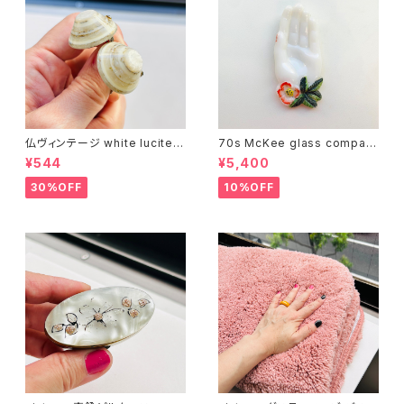
仏ヴィンテージ white lucite c
70s McKee glass compan
onfetti 山型イヤリング
y ハンドペイントハンド小皿
¥544
¥5,400
（赤）
30%OFF
10%OFF