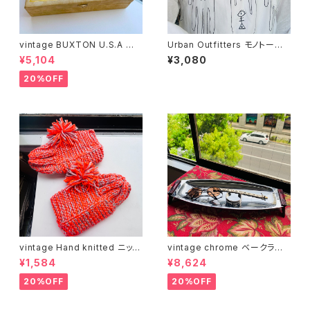
vintage BUXTON U.S.A ジュ
Urban Outfitters モノトーン
エリーボックス
総柄エプロン
¥5,104
¥3,080
20%OFF
vintage Hand knitted ニット
vintage chrome ベークライト
ソックス
ハンドルロングトレー
¥1,584
¥8,624
20%OFF
20%OFF