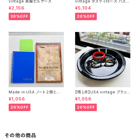
vintage 真鍮ピルケース
vintage ダスティローズ バスマ
ット
¥2,156
¥5,104
30%OFF
20%OFF
Made in USA ノート２冊とお
【残１点】USA vintage ブラック
まけ
琺瑯プレート
¥1,056
¥1,056
20%OFF
20%OFF
その他の商品