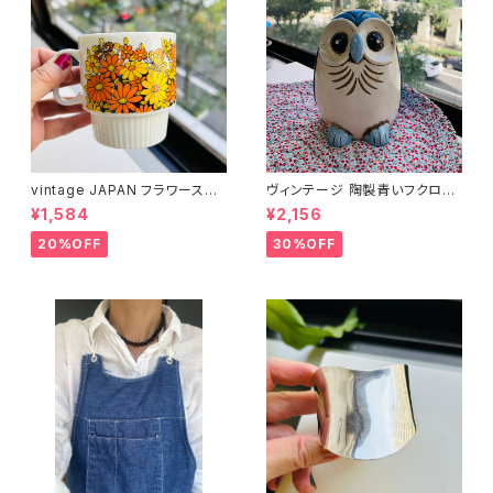
vintage JAPAN フラワースタ
ヴィンテージ 陶製青いフクロウ
ッキングマグ
貯金箱
¥1,584
¥2,156
20%OFF
30%OFF