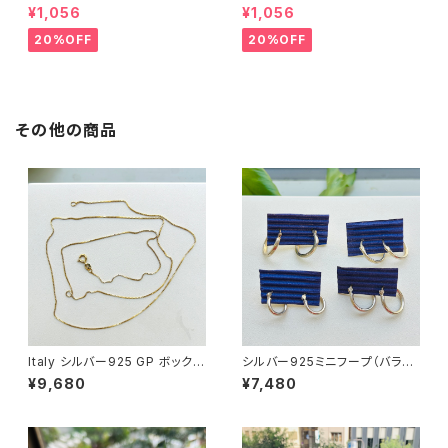
まけ
琺瑯プレート
¥1,056
¥1,056
20%OFF
20%OFF
その他の商品
Italy シルバー925 GP ボックス
シルバー925ミニフープ（バラ売
チェーン（76cm）
り）
¥9,680
¥7,480