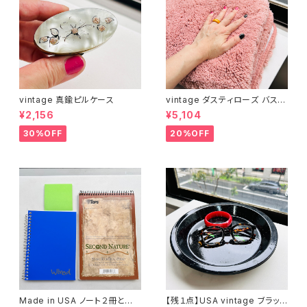
vintage 真鍮ピルケース
vintage ダスティローズ バスマ
ット
¥2,156
¥5,104
30%OFF
20%OFF
Made in USA ノート２冊とお
【残１点】USA vintage ブラック