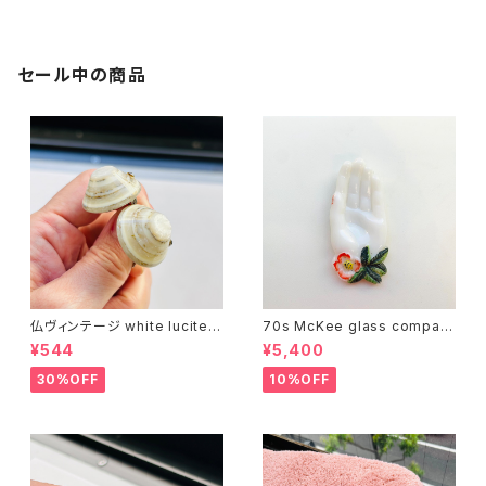
セール中の商品
仏ヴィンテージ white lucite c
70s McKee glass compan
onfetti 山型イヤリング
y ハンドペイントハンド小皿
¥544
¥5,400
（赤）
30%OFF
10%OFF