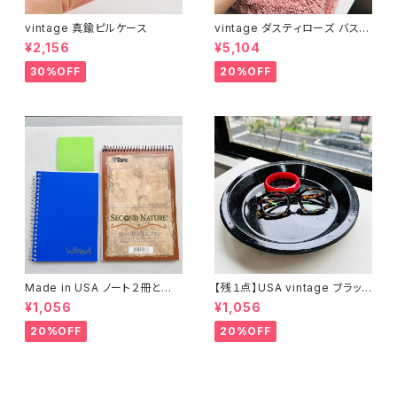
vintage 真鍮ピルケース
vintage ダスティローズ バスマ
ット
¥2,156
¥5,104
30%OFF
20%OFF
Made in USA ノート２冊とお
【残１点】USA vintage ブラック
まけ
琺瑯プレート
¥1,056
¥1,056
20%OFF
20%OFF