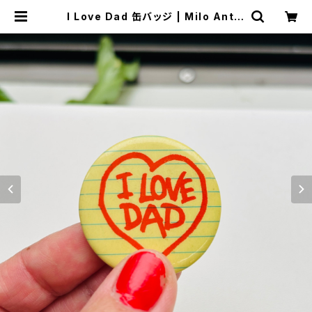
I Love Dad 缶バッジ | Milo Antiq
ues & Vintage