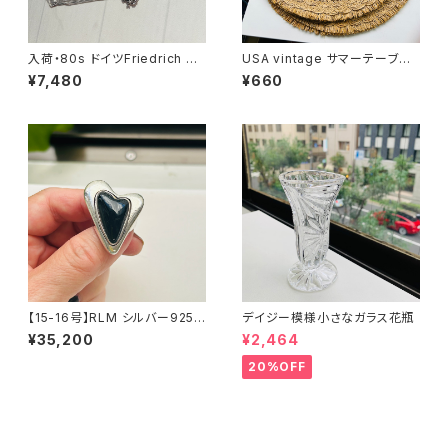
入荷・80s ドイツFriedrich Bi
USA vintage サマーテーブル
nder OLD stock ショートチェ
マット
¥7,480
¥660
ーン（バラ売り）
【15-16号】RLM シルバー925
デイジー模様小さなガラス花瓶
BIG オニキスハートリング
¥35,200
¥2,464
20%OFF