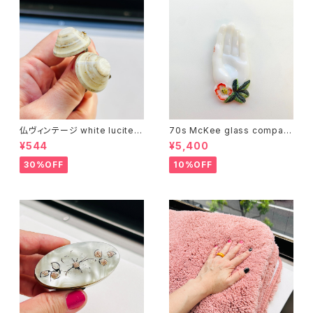
仏ヴィンテージ white lucite c
70s McKee glass compan
onfetti 山型イヤリング
y ハンドペイントハンド小皿
¥544
¥5,400
（赤）
30%OFF
10%OFF