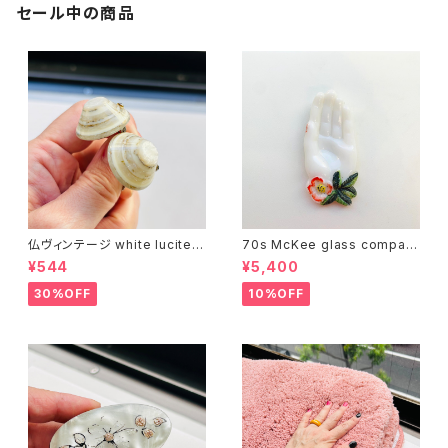
セール中の商品
仏ヴィンテージ white lucite c
70s McKee glass compan
onfetti 山型イヤリング
y ハンドペイントハンド小皿
¥544
¥5,400
（赤）
30%OFF
10%OFF