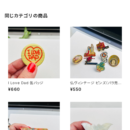
同じカテゴリの商品
I Love Dad 缶バッジ
仏ヴィンテージ ピンズ（バラ売
り）
¥660
¥550