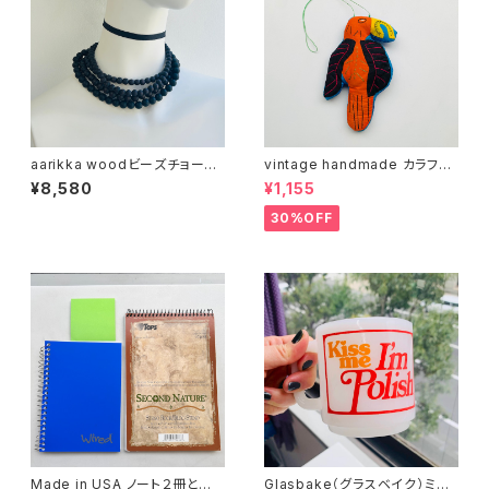
aarikka woodビーズチョーカ
vintage handmade カラフル
ー（バラ売り）
バード 04
¥8,580
¥1,155
30%OFF
Made in USA ノート２冊とお
Glasbake（グラスベイク）ミル