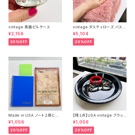
vintage 真鍮ピルケース
vintage ダスティローズ バスマ
ット
¥2,156
¥5,104
30%OFF
20%OFF
Made in USA ノート２冊とお
【残１点】USA vintage ブラック
まけ
琺瑯プレート
¥1,056
¥1,056
20%OFF
20%OFF