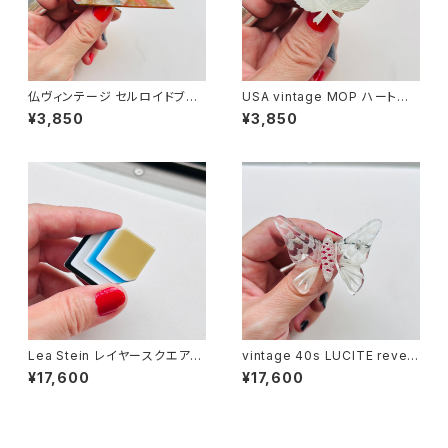
仏ヴィンテージ セルロイドブロ
USA vintage MOP ハートブ
ーチ
ローチ
¥3,850
¥3,850
Lea Stein レイヤースクエアブ
vintage 40s LUCITE revers
ローチ
e carved クリアバタフライブロ
¥17,600
¥17,600
ーチ