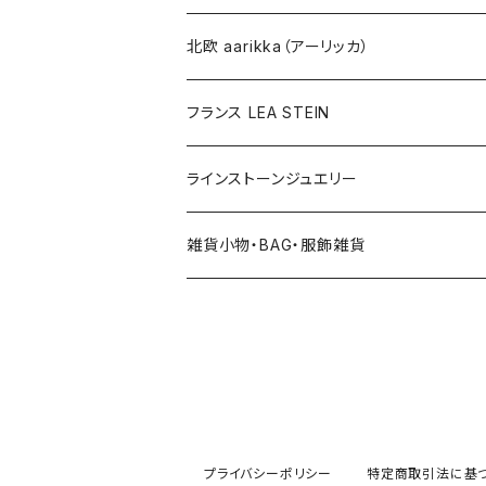
その他
北欧 aarikka（アーリッカ）
フランス LEA STEIN
ラインストーンジュエリー
雑貨小物・BAG・服飾雑貨
ヘアアクセサリー
ハンドバッグ etc. 服飾雑貨
雑貨（置き物、食器 etc.）
プライバシーポリシー
特定商取引法に基