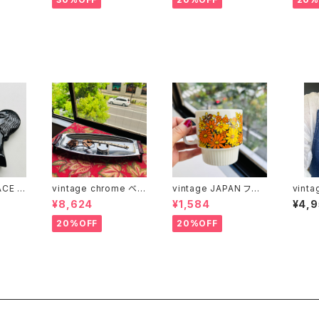
ACE ソ
vintage chrome ベー
vintage JAPAN フラ
vint
ェイカ
クライトハンドルロング
ワースタッキングマグ
デニム
¥8,624
¥1,584
¥4,
トレー
20%OFF
20%OFF