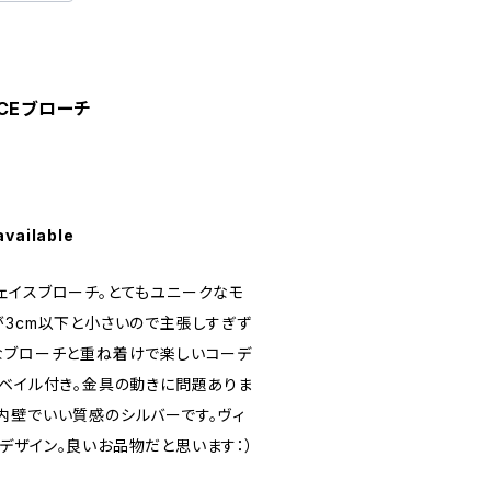
FACEブローチ
available
ェイスブローチ。とてもユニークなモ
が3cm以下と小さいので主張しすぎず
なブローチと重ね着けで楽しいコーデ
にベイル付き。金具の動きに問題ありま
内壁でいい質感のシルバーです。ヴィ
デザイン。良いお品物だと思います：）