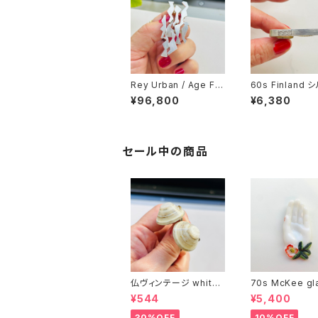
Rey Urban / Age Fa
60s Finland
using シルバー925 A
813 タイクリップ
¥96,800
¥6,380
bstract ブローチ
セール中の商品
仏ヴィンテージ white l
70s McKee gl
ucite confetti 山型イ
ompany ハンドペイン
¥544
¥5,400
ヤリング
トハンド小皿（赤
30%OFF
10%OFF