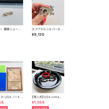
ー 銀線シューズ
エクアドルシルバー925
チ
コンドルブローチ
7
¥9,130
 in USA ノート２
【残１点】USA vintage
まけ
ブラック琺瑯プレート
56
¥1,056
OFF
20%OFF