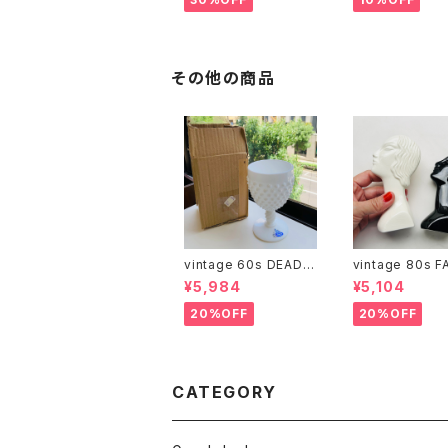
その他の商品
vintage 60s DEADS
vintage 80s F
TOCK Fenton ミルク
ルト＆ペッパーシ
¥5,984
¥5,104
ガラスゴブレット（箱付
ー
き）
20%OFF
20%OFF
CATEGORY