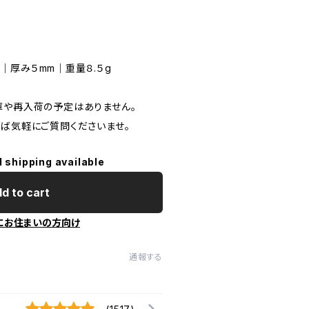
cm｜厚み５mm｜重量８.５g
庫や再入荷の予定はありません。
れば気軽にご質問くださいませ。
l shipping available
d to cart
にお住まいの方向け
通報する