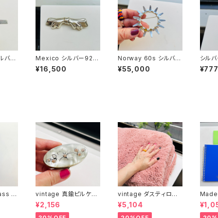
 シルバー
Mexico シルバー925
Norway 60s シルバー
シルバ
横長リボンブローチ
925 Tone Vigeland
ブロー
¥16,500
¥55,000
¥77
Sol ブローチ
ass c
vintage 真鍮ピルケー
vintage ダスティロー
Made
ス
ズ バスマット
冊とお
¥2,156
¥5,104
¥1,0
）
30%OFF
20%OFF
20%