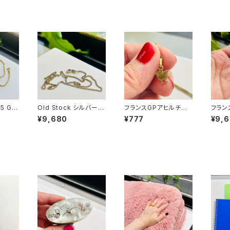
5 GP
Old Stock シルバー9
フランスGPアヒルチャ
フラン
45.5
25 GP ショートチェー
ーム Old Stock GPチ
ィガロ
¥9,680
¥777
¥9,
ン
ェーンネックレス（37c
m）