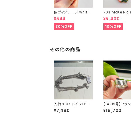
仏ヴィンテージ white l
70s McKee gl
ucite confetti 山型イ
ompany ハンドペイン
¥544
¥5,400
ヤリング
トハンド小皿（赤
30%OFF
10%OFF
その他の商品
入荷・80s ドイツFried
【14-15号】フラ
rich Binder OLD sto
バー925 Organ
¥7,480
¥18,700
ck ショートチェーン（バ
ドヘビーリング
ラ売り）