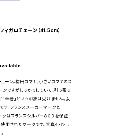
フィガロチェーン（41.5cm）
available
ェーン。楕円コマ１、小さいコマ７のス
ーンですがしっかりしていて、引っ張っ
ど「華奢」という印象は受けません。女
です。フランスメーカーマークと
abマークはフランスシルバー８００を保証
で使用されたマークです。写真４・ひし
。