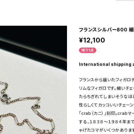
フランスシルバー800 細
¥12,100
残り1点
International shipping 
フランスから届いたフィガロチ
リムなフィガロです。細いチェ
たらちぎれてしまいそうなほ
性らしくてカッコいいチェーン
「crab（カニ）」刻印。cr
する、１８３８〜１９８４年ま
ゃげたコマがいくつかあります