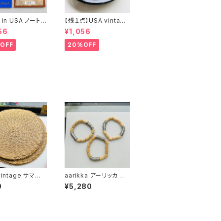
 in USA ノート２
【残１点】USA vintage
まけ
ブラック琺瑯プレート
56
¥1,056
OFF
20%OFF
vintage サマー
aarikka アーリッカ W
ルマット
ASHER＆WOODブレ
0
¥5,280
スレット