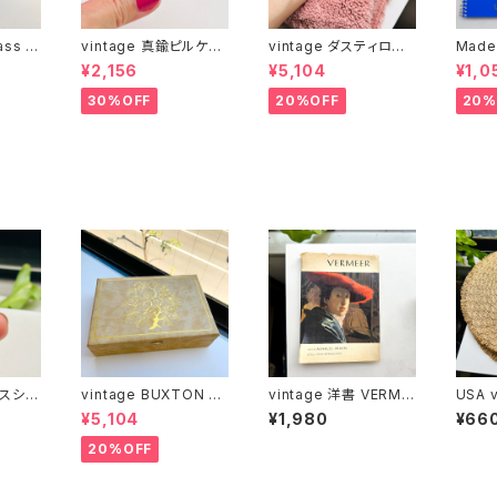
ass c
vintage 真鍮ピルケー
vintage ダスティロー
Made
ス
ズ バスマット
冊とお
¥2,156
¥5,104
¥1,0
）
30%OFF
20%OFF
20%
ンスシル
vintage BUXTON U.
vintage 洋書 VERME
USA 
ic バン
S.A ジュエリーボックス
ER（ヨハネス・フェルメ
テーブ
¥5,104
¥1,980
¥66
ール）
20%OFF