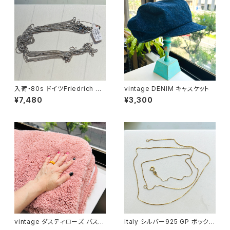
入荷・80s ドイツFriedrich Bi
vintage DENIM キャスケット
nder OLD stock ショートチェ
¥7,480
¥3,300
ーン（バラ売り）
vintage ダスティローズ バスマ
Italy シルバー925 GP ボックス
ット
チェーン（76cm）