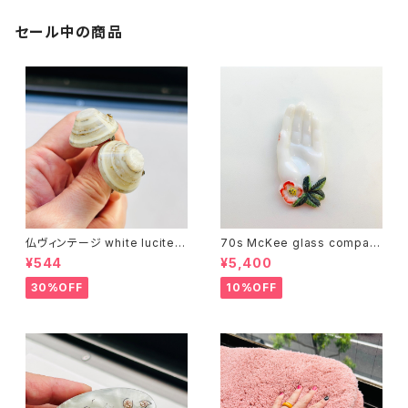
セール中の商品
仏ヴィンテージ white lucite c
70s McKee glass compan
onfetti 山型イヤリング
y ハンドペイントハンド小皿
¥544
¥5,400
（赤）
30%OFF
10%OFF