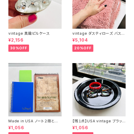
vintage 真鍮ピルケース
vintage ダスティローズ バスマ
ット
¥2,156
¥5,104
30%OFF
20%OFF
Made in USA ノート２冊とお
【残１点】USA vintage ブラック
まけ
琺瑯プレート
¥1,056
¥1,056