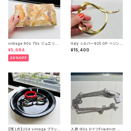
vintage 60s 70s ジュエリー
Italy シルバー925 GP ヘリン
ボックス（サイズ L・ベージュ模
ボーンネックレス（5mm / 51c
¥5,984
¥15,400
様）
m）
20%OFF
【残１点】USA vintage ブラック
入荷・80s ドイツFriedrich Bi