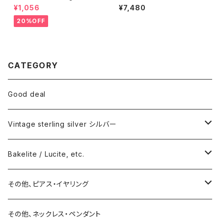
琺瑯プレート
nder OLD stock ショートチェ
¥1,056
¥7,480
ーン（バラ売り）
20%OFF
CATEGORY
Good deal
Vintage sterling silver シルバー
ネックレス
Bakelite / Lucite, etc.
バングル・ブレスレット
ピアス・イヤリング
その他、ピアス・イヤリング
リング
リング
ピアス
その他、ネックレス・ペンダント