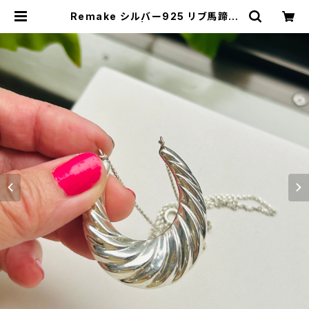
Remake シルバー925 リブ馬蹄両
吊りネックレス | Milo Antiques &
Vintage