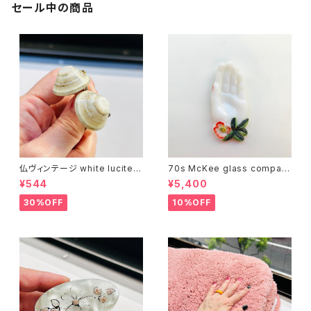
セール中の商品
仏ヴィンテージ white lucite c
70s McKee glass compan
onfetti 山型イヤリング
y ハンドペイントハンド小皿
¥544
¥5,400
（赤）
30%OFF
10%OFF