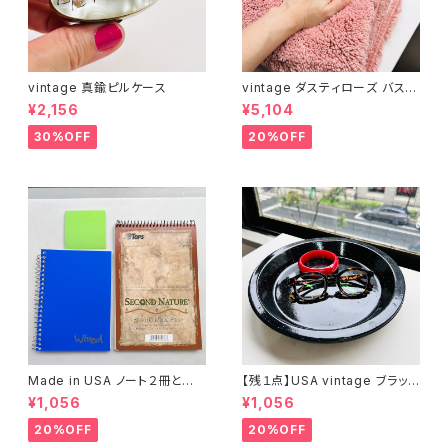
vintage 真鍮ピルケース
vintage ダスティローズ バスマ
ット
¥2,156
¥5,104
30%OFF
20%OFF
Made in USA ノート２冊とお
【残１点】USA vintage ブラック
まけ
琺瑯プレート
¥1,056
¥1,056
20%OFF
20%OFF