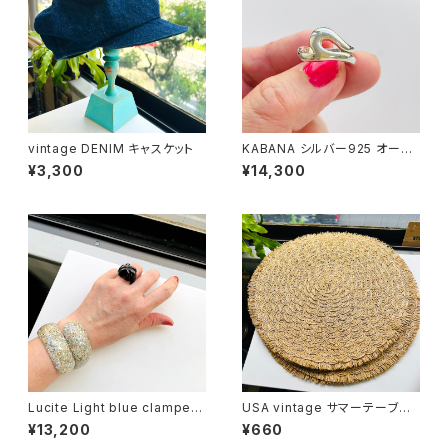
vintage DENIM キャスケット
KABANA シルバー925 オーガ
ニックフォームリング（11号）
¥3,300
¥14,300
Lucite Light blue clamper
USA vintage サマーテーブル
バングル ブレスレット
マット
¥13,200
¥660