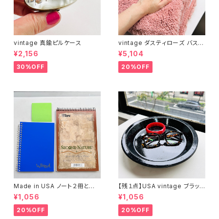
vintage 真鍮ピルケース
vintage ダスティローズ バスマ
ット
¥2,156
¥5,104
30%OFF
20%OFF
Made in USA ノート２冊とお
【残１点】USA vintage ブラック
まけ
琺瑯プレート
¥1,056
¥1,056
20%OFF
20%OFF