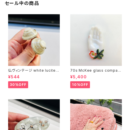
セール中の商品
仏ヴィンテージ white lucite c
70s McKee glass compan
onfetti 山型イヤリング
y ハンドペイントハンド小皿
¥544
¥5,400
（赤）
30%OFF
10%OFF