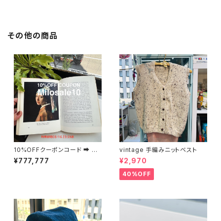
その他の商品
10%OFFクーポンコード ➡︎ Mil
vintage 手編みニットベスト
osale10
¥777,777
¥2,970
40%OFF