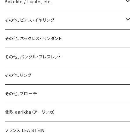
ネックレス
Bakelite / Lucite, etc.
バングル・ブレスレット
ピアス・イヤリング
その他、ピアス・イヤリング
リング
リング
ピアス
その他、ネックレス・ペンダント
15号以上
ピアス
バングル・ブレスレット
イヤリング
その他、バングル・ブレスレット
イヤリング
ブローチ
その他、リング
ブローチ
ネックレス
その他、ブローチ
その他
北欧 aarikka（アーリッカ）
フランス LEA STEIN