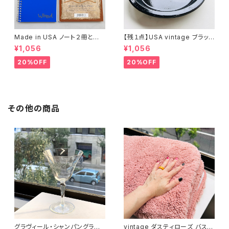
Made in USA ノート２冊とお
【残１点】USA vintage ブラック
まけ
琺瑯プレート
¥1,056
¥1,056
20%OFF
20%OFF
その他の商品
グラヴィール・シャンパングラス・
vintage ダスティローズ バスマ