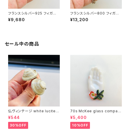
フランスシルバー925 フィガロ
フランスシルバー800 フィガロ
チェーン（45cm）
チェーン（40.5cm）
¥9,680
¥13,200
セール中の商品
仏ヴィンテージ white lucite c
70s McKee glass compan
onfetti 山型イヤリング
y ハンドペイントハンド小皿
¥544
¥5,400
（赤）
30%OFF
10%OFF