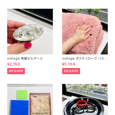
vintage 真鍮ピルケース
vintage ダスティローズ バスマ
ット
¥2,156
¥5,104
30%OFF
20%OFF