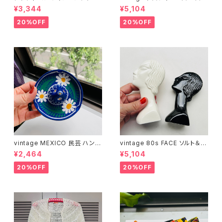
ワイングラス
ット
¥3,344
¥5,104
20%OFF
20%OFF
vintage MEXICO 民芸 ハンド
vintage 80s FACE ソルト＆ペ
ペイント ソンブレロ灰皿
ッパーシェイカー
¥2,464
¥5,104
20%OFF
20%OFF