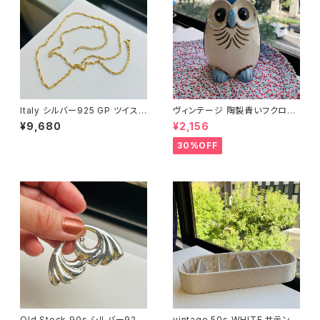
Italy シルバー925 GP ツイスト
ヴィンテージ 陶製青いフクロウ
チェーン（45.5cm）
貯金箱
¥9,680
¥2,156
30%OFF
Old Stock 90s シルバー925
vintage 50s WHITE サテンキ