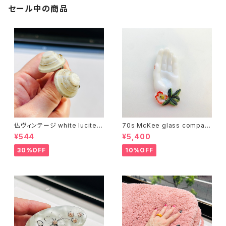
セール中の商品
仏ヴィンテージ white lucite c
70s McKee glass compan
onfetti 山型イヤリング
y ハンドペイントハンド小皿
¥544
¥5,400
（赤）
30%OFF
10%OFF