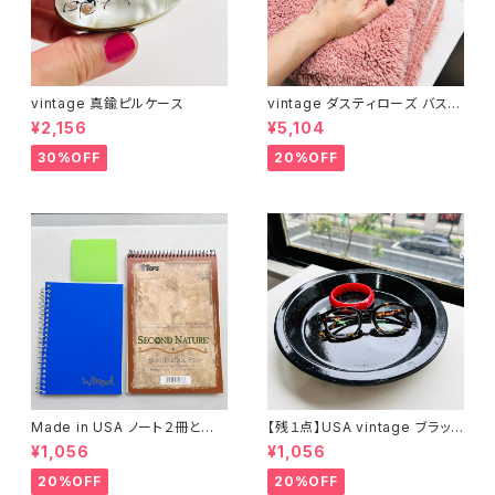
vintage 真鍮ピルケース
vintage ダスティローズ バスマ
ット
¥2,156
¥5,104
30%OFF
20%OFF
Made in USA ノート２冊とお
【残１点】USA vintage ブラック
まけ
琺瑯プレート
¥1,056
¥1,056
20%OFF
20%OFF