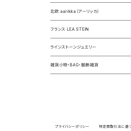
その他
北欧 aarikka（アーリッカ）
フランス LEA STEIN
ラインストーンジュエリー
雑貨小物・BAG・服飾雑貨
ヘアアクセサリー
ハンドバッグ etc. 服飾雑貨
雑貨（置き物、食器 etc.）
プライバシーポリシー
特定商取引法に基