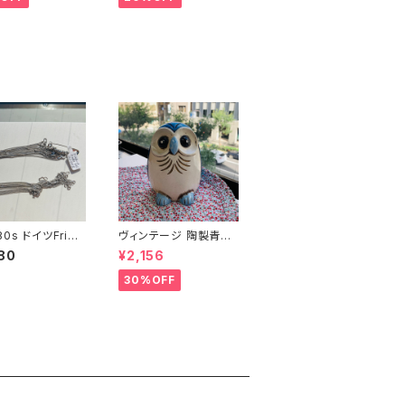
0s ドイツFried
ヴィンテージ 陶製青い
Binder OLD sto
フクロウ貯金箱
80
¥2,156
ショートチェーン（バ
）
30%OFF