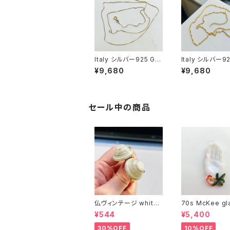
Italy シルバー925 GP
Italy シルバー92
ボックスチェーン（76c
ツイストチェーン（
¥9,680
¥9,680
m）
cm）
セール中の商品
仏ヴィンテージ white l
70s McKee gl
ucite confetti 山型イ
ompany ハンドペイン
¥544
¥5,400
ヤリング
トハンド小皿（赤
30%OFF
10%OFF