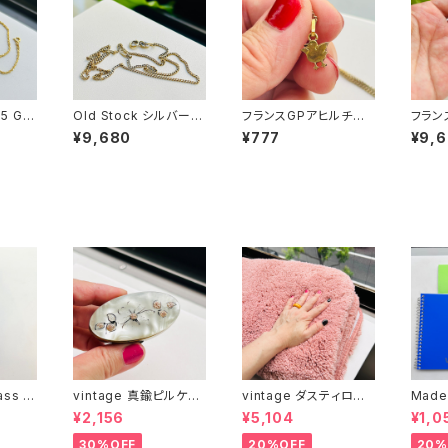
5 GP
Old Stock シルバー9
フランスGPアヒルチャ
フラン
45.5
25 GP ショートチェー
ーム Old Stock GPチ
ィガロ
¥9,680
¥777
¥9,
ン
ェーンネックレス（37c
m）
ass c
vintage 真鍮ピルケー
vintage ダスティロー
Made
ス
ズ バスマット
冊とお
¥2,156
¥5,104
¥1,0
）
30%OFF
20%OFF
20%