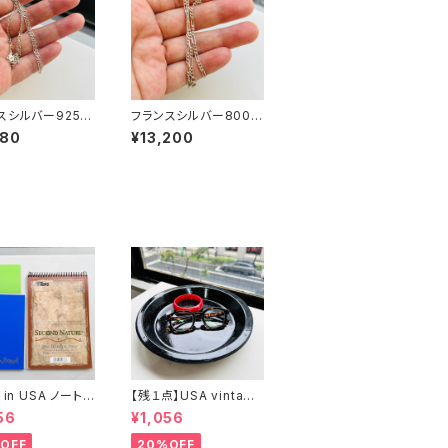
スシルバー925 フ
フランスシルバー800
チェーン（45cm）
フィガロチェーン（40.5
680
¥13,200
cm）
 in USA ノート２
【残１点】USA vintage
まけ
ブラック琺瑯プレート
56
¥1,056
OFF
20%OFF