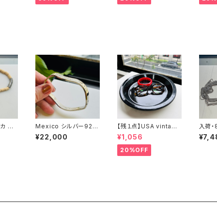
ッカ W
Mexico シルバー925
【残１点】USA vintage
入荷・8
Dブレ
WAVE開閉バングル
ブラック琺瑯プレート
rich 
¥22,000
¥1,056
¥7,4
ck 
ラ売り
20%OFF