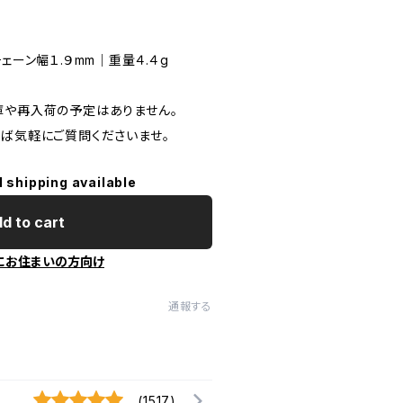
ェーン幅１.９mm｜重量４.４g
庫や再入荷の予定はありません。
れば気軽にご質問くださいませ。
l shipping available
d to cart
にお住まいの方向け
通報する
(1517)