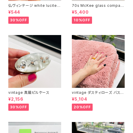
仏ヴィンテージ white lucite c
70s McKee glass compan
onfetti 山型イヤリング
y ハンドペイントハンド小皿
¥544
¥5,400
（赤）
30%OFF
10%OFF
vintage 真鍮ピルケース
vintage ダスティローズ バスマ
ット
¥2,156
¥5,104
30%OFF
20%OFF