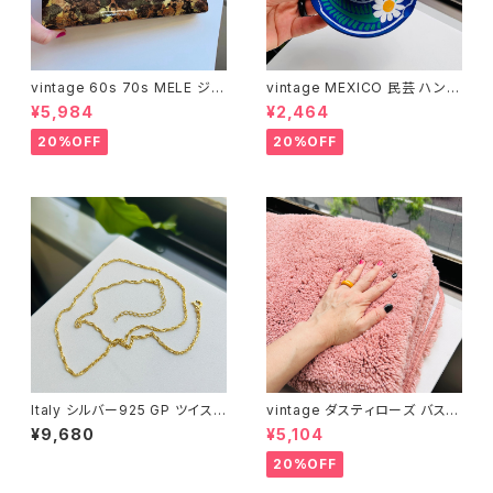
vintage 60s 70s MELE ジュ
vintage MEXICO 民芸 ハンド
エリーボックス（Lサイズ・ブラウ
ペイント ソンブレロ灰皿
¥5,984
¥2,464
ン）
20%OFF
20%OFF
Italy シルバー925 GP ツイスト
vintage ダスティローズ バスマ
チェーン（45.5cm）
ット
¥9,680
¥5,104
20%OFF