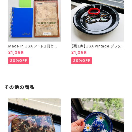
Made in USA ノート２冊とお
【残１点】USA vintage ブラック
まけ
琺瑯プレート
¥1,056
¥1,056
20%OFF
20%OFF
その他の商品