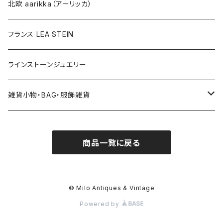
その他
北欧 aarikka（アーリッカ）
フランス LEA STEIN
ラインストーンジュエリー
雑貨小物・BAG・服飾雑貨
ヘアアクセサリー
商品一覧に戻る
ハンドバッグ etc. 服飾雑貨
雑貨（置き物、食器 etc.）
© Milo Antiques & Vintage
Powered by
簪、帯留