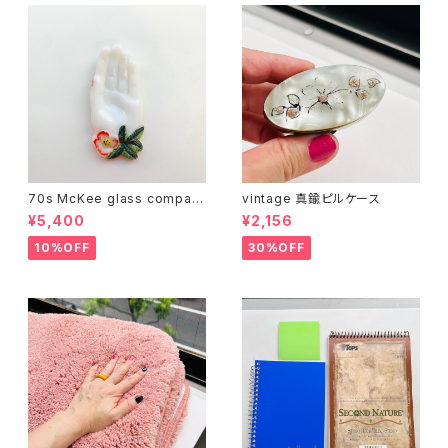
70s McKee glass compan
vintage 真鍮ピルケース
y ハンドペイントハンド小皿
¥5,400
¥2,156
（赤）
10%OFF
30%OFF