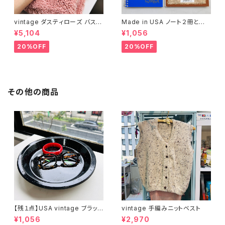
vintage ダスティローズ バスマ
Made in USA ノート２冊とお
ット
まけ
¥5,104
¥1,056
20%OFF
20%OFF
その他の商品
【残１点】USA vintage ブラック
vintage 手編みニットベスト
琺瑯プレート
¥1,056
¥2,970