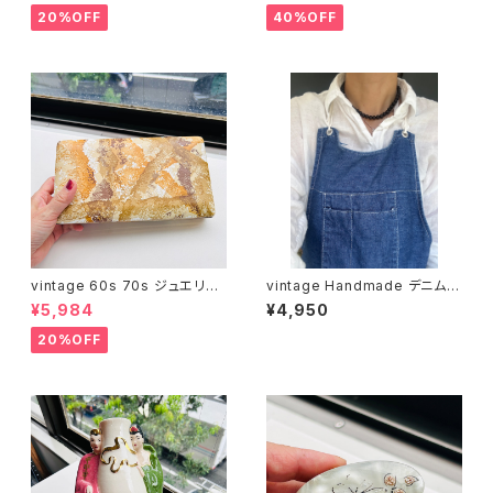
20%OFF
40%OFF
vintage 60s 70s ジュエリー
vintage Handmade デニムエ
ボックス（サイズ L・ベージュ模
プロン
¥5,984
¥4,950
様）
20%OFF