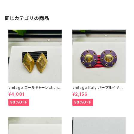
同じカテゴリの商品
vintage ゴールドトーンchunk
vintage Italy パープルイヤリ
yブロックイヤリング
ング
¥4,081
¥2,156
30%OFF
30%OFF