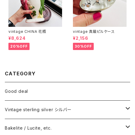
vintage CHINA 花瓶
vintage 真鍮ピルケース
¥8,624
¥2,156
20%OFF
30%OFF
CATEGORY
Good deal
Vintage sterling silver シルバー
ネックレス
Bakelite / Lucite, etc.