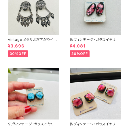
vintage メタルぶら下がりイヤ
仏ヴィンテージ・ガラスイヤリン
リング
グ（ピンクOval）
¥3,696
¥4,081
30%OFF
30%OFF
仏ヴィンテージ・ガラスイヤリン
仏ヴィンテージ・ガラスイヤリン
グ（ブルー丸型）
グ（ピンク・スクエア）