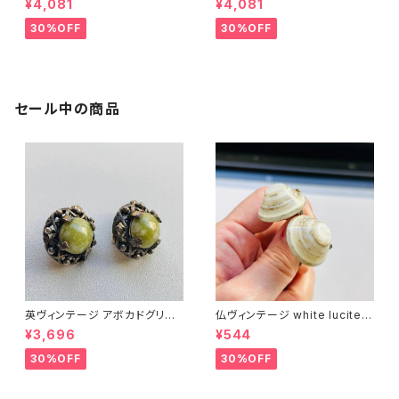
¥4,081
¥4,081
30%OFF
30%OFF
セール中の商品
英ヴィンテージ アボカドグリー
仏ヴィンテージ white lucite c
ンイヤリング
onfetti 山型イヤリング
¥3,696
¥544
30%OFF
30%OFF