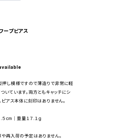
Gフープピアス
available
型押し模様ですので薄造りで非常に軽
がついています。両方ともキャッチにシ
。ピアス本体に刻印はありません。
.５cm｜重量１７.１g
庫や再入荷の予定はありません。