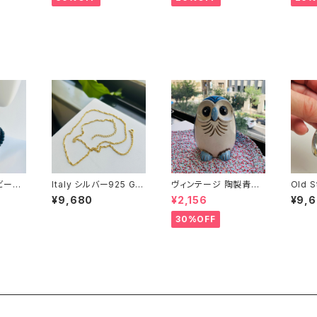
dビーズ
Italy シルバー925 GP
ヴィンテージ 陶製青い
Old 
売り）
ツイストチェーン（45.5
フクロウ貯金箱
バー9
¥9,680
¥2,156
¥9,
cm）
30%OFF