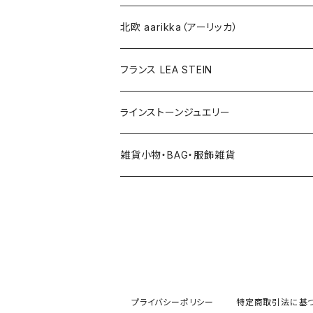
その他
北欧 aarikka（アーリッカ）
フランス LEA STEIN
ラインストーンジュエリー
雑貨小物・BAG・服飾雑貨
ヘアアクセサリー
ハンドバッグ etc. 服飾雑貨
雑貨（置き物、食器 etc.）
プライバシーポリシー
特定商取引法に基