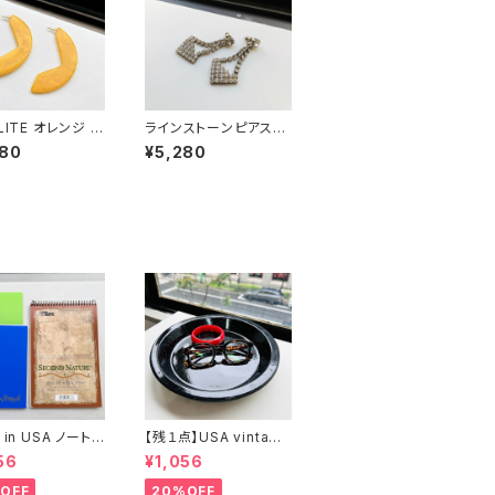
LITE オレンジ ベ
ラインストーンピアス（b
イト くの字ピアス
igタイ）
580
¥5,280
 in USA ノート２
【残１点】USA vintage
まけ
ブラック琺瑯プレート
56
¥1,056
OFF
20%OFF