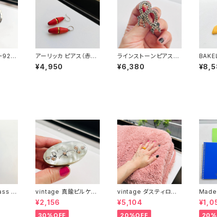
ー925
アーリッカ ピアス（赤・
ラインストーンピアス
BAKE
ン ピア
三角柱）
（リボン）
ークラ
¥4,950
¥6,380
¥8,
ass c
vintage 真鍮ピルケー
vintage ダスティロー
Made
ス
ズ バスマット
冊とお
¥2,156
¥5,104
¥1,0
）
30%OFF
20%OFF
20%