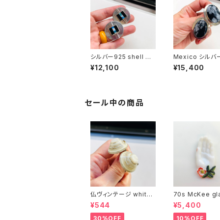
シルバー925 shell デ
Mexico シルバ
ィスクピアス
ブラックカボショ
¥12,100
¥15,400
ス
セール中の商品
仏ヴィンテージ white l
70s McKee gl
ucite confetti 山型イ
ompany ハンドペイン
¥544
¥5,400
ヤリング
トハンド小皿（赤
30%OFF
10%OFF