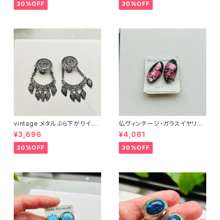
30%OFF
30%OFF
vintage メタルぶら下がりイヤ
仏ヴィンテージ・ガラスイヤリン
リング
グ（ピンクOval）
¥3,696
¥4,081
30%OFF
30%OFF