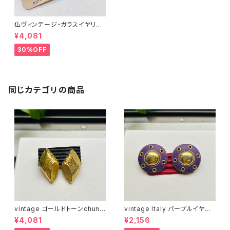
仏ヴィンテージ・ガラスイヤリン
グ（ピンク・スクエア）
¥4,081
30%OFF
同じカテゴリの商品
vintage ゴールドトーンchunk
vintage Italy パープルイヤリ
yブロックイヤリング
ング
¥4,081
¥2,156