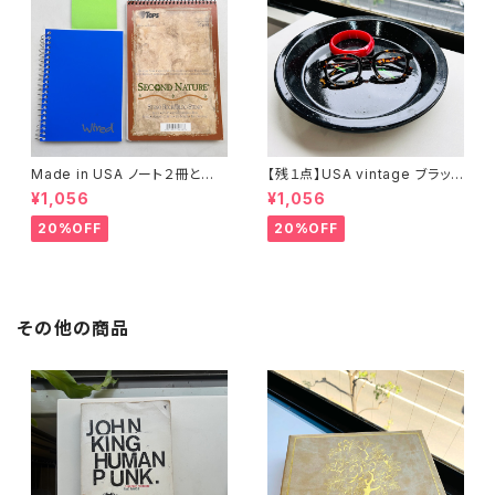
Made in USA ノート２冊とお
【残１点】USA vintage ブラック
まけ
琺瑯プレート
¥1,056
¥1,056
20%OFF
20%OFF
その他の商品