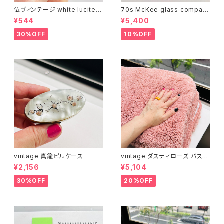
仏ヴィンテージ white lucite c
70s McKee glass compan
onfetti 山型イヤリング
y ハンドペイントハンド小皿
¥544
¥5,400
（赤）
30%OFF
10%OFF
vintage 真鍮ピルケース
vintage ダスティローズ バスマ
ット
¥2,156
¥5,104
30%OFF
20%OFF