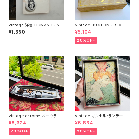
vintage 洋書 HUMAN PUNK
vintage BUXTON U.S.A ジュ
by John King
エリーボックス
¥1,650
¥5,104
20%OFF
vintage chrome ベークライト
vintage マルセル・ランデール
ハンドルロングトレー
嬢 額装 wall-decor
¥8,624
¥6,864
20%OFF
20%OFF