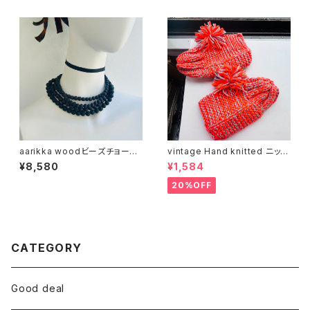
aarikka woodビーズチョーカ
vintage Hand knitted ニット
ー（バラ売り）
ソックス
¥8,580
¥1,584
20%OFF
CATEGORY
Good deal