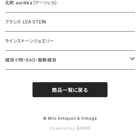
その他
北欧 aarikka（アーリッカ）
フランス LEA STEIN
ラインストーンジュエリー
雑貨小物・BAG・服飾雑貨
ヘアアクセサリー
商品一覧に戻る
ハンドバッグ etc. 服飾雑貨
雑貨（置き物、食器 etc.）
© Milo Antiques & Vintage
Powered by
簪、帯留