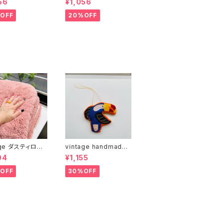
56
¥1,056
OFF
20%OFF
age ダスティロー
vintage handmade
スマット
カラフルバード 01
04
¥1,155
OFF
30%OFF