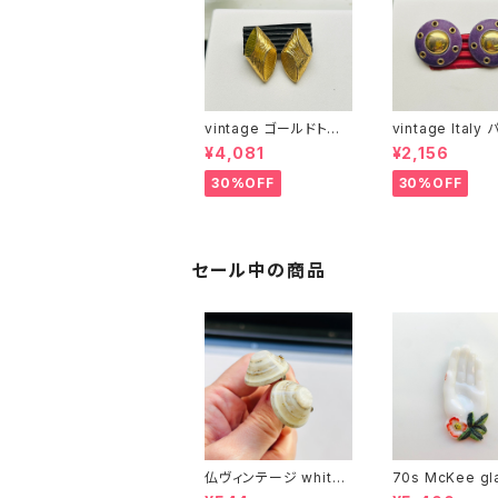
vintage ゴールドトー
vintage Italy
ンchunkyブロックイヤ
ルイヤリング
¥4,081
¥2,156
リング
30%OFF
30%OFF
セール中の商品
仏ヴィンテージ white l
70s McKee gl
ucite confetti 山型イ
ompany ハンドペイン