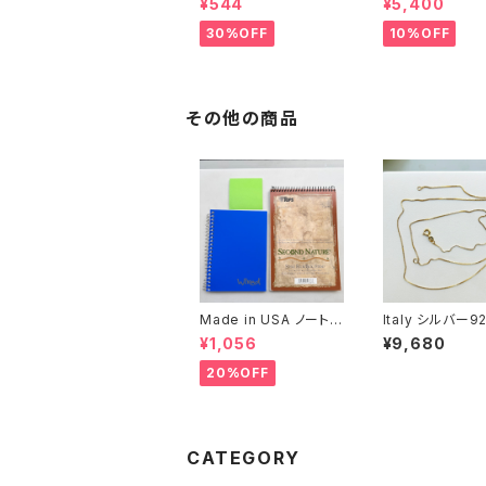
¥544
¥5,400
ヤリング
トハンド小皿（赤
30%OFF
10%OFF
その他の商品
Made in USA ノート２
Italy シルバー92
冊とおまけ
ボックスチェーン（
¥1,056
¥9,680
m）
20%OFF
CATEGORY