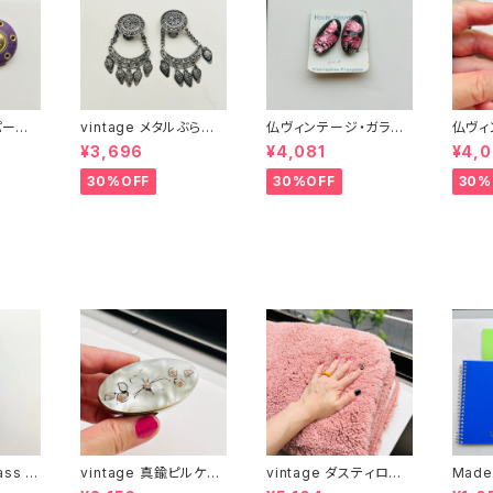
 パープ
vintage メタルぶら下
仏ヴィンテージ・ガラス
仏ヴィ
がりイヤリング
イヤリング（ピンクOva
イヤリ
¥3,696
¥4,081
¥4,0
l）
型）
30%OFF
30%OFF
30%
ass c
vintage 真鍮ピルケー
vintage ダスティロー
Made
ス
ズ バスマット
冊とお