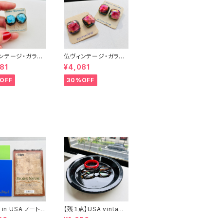
ンテージ・ガラス
仏ヴィンテージ・ガラス
ング（ブルー丸
イヤリング（ピンク・スク
81
¥4,081
エア）
OFF
30%OFF
 in USA ノート２
【残１点】USA vintage
まけ
ブラック琺瑯プレート