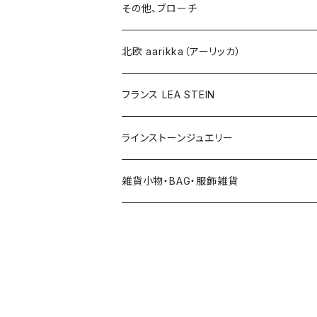
ブローチ
ネックレス
その他、ブローチ
その他
北欧 aarikka（アーリッカ）
フランス LEA STEIN
ラインストーンジュエリー
雑貨小物・BAG・服飾雑貨
ヘアアクセサリー
ハンドバッグ etc. 服飾雑貨
雑貨（置き物、食器 etc.）