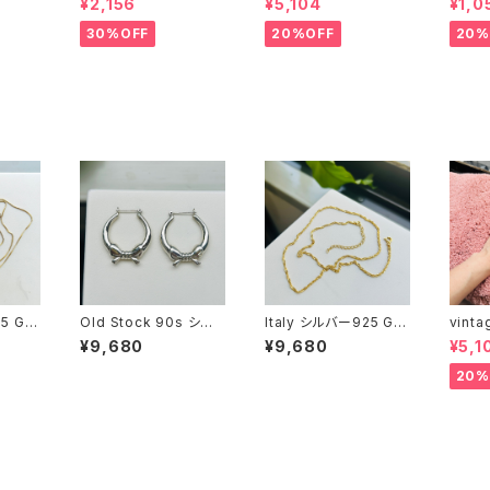
¥2,156
¥5,104
¥1,0
）
30%OFF
20%OFF
20%
5 GP
Old Stock 90s シル
Italy シルバー925 GP
vint
76c
バー925 リボンフープ
ツイストチェーン（45.5
ズ バ
¥9,680
¥9,680
¥5,1
ピアス
cm）
20%