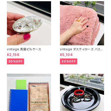
vintage 真鍮ピルケース
vintage ダスティローズ バスマ
ット
¥2,156
¥5,104
30%OFF
20%OFF