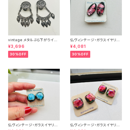
vintage メタルぶら下がりイヤ
仏ヴィンテージ・ガラスイヤリン
リング
グ（ピンクOval）
¥3,696
¥4,081
30%OFF
30%OFF
仏ヴィンテージ・ガラスイヤリン
仏ヴィンテージ・ガラスイヤリン
グ（ブルー丸型）
グ（ピンク・スクエア）