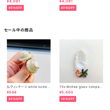
¥4,081
¥4,081
30%OFF
30%OFF
セール中の商品
仏ヴィンテージ white lucite c
70s McKee glass compan
onfetti 山型イヤリング
y ハンドペイントハンド小皿
¥544
¥5,400
（赤）
30%OFF
10%OFF