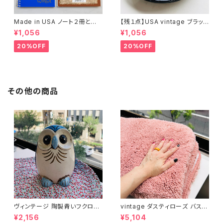
Made in USA ノート２冊とお
【残１点】USA vintage ブラック
まけ
琺瑯プレート
¥1,056
¥1,056
20%OFF
20%OFF
その他の商品
ヴィンテージ 陶製青いフクロウ
vintage ダスティローズ バスマ
貯金箱
ット
¥2,156
¥5,104