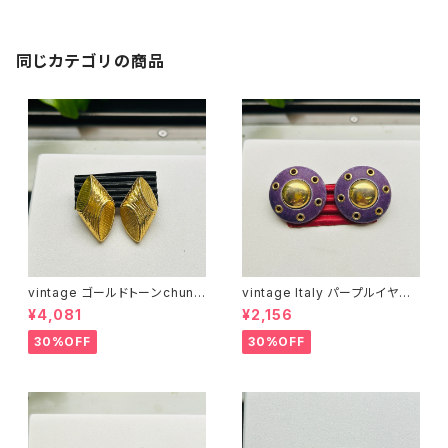
同じカテゴリの商品
vintage ゴールドトーンchunk
vintage Italy パープルイヤリ
yブロックイヤリング
ング
¥4,081
¥2,156
30%OFF
30%OFF