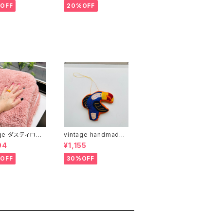
OFF
20%OFF
age ダスティロー
vintage handmade
スマット
カラフルバード 01
04
¥1,155
OFF
30%OFF