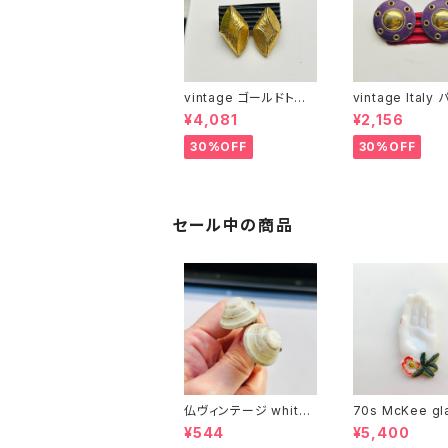
vintage ゴールドトー
vintage Italy
ンchunkyブロックイヤ
ルイヤリング
¥4,081
¥2,156
リング
30%OFF
30%OFF
セール中の商品
仏ヴィンテージ white l
70s McKee gl
ucite confetti 山型イ
ompany ハンドペイン
¥544
¥5,400
ヤリング
トハンド小皿（赤