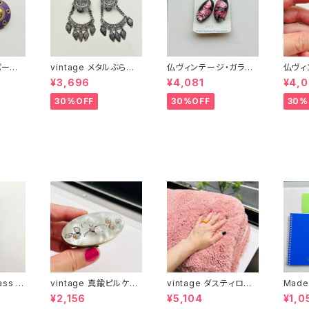
 パープ
vintage メタルぶら下
仏ヴィンテージ・ガラス
仏ヴィ
がりイヤリング
イヤリング（ピンクOva
イヤリ
¥3,696
¥4,081
¥4,0
l）
型）
30%OFF
30%OFF
30%
ass c
vintage 真鍮ピルケー
vintage ダスティロー
Made
ス
ズ バスマット
冊とお
¥2,156
¥5,104
¥1,0
）