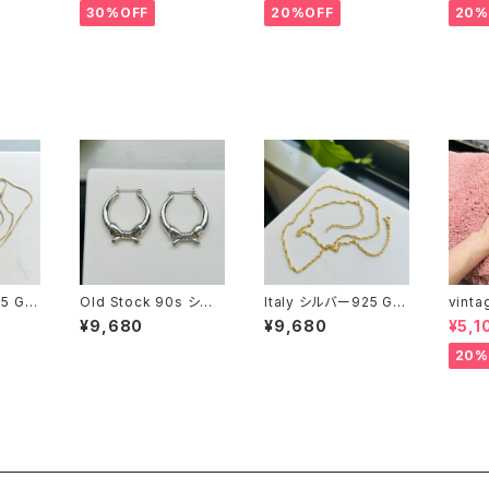
30%OFF
20%OFF
20%
5 GP
Old Stock 90s シル
Italy シルバー925 GP
vint
76c
バー925 リボンフープ
ツイストチェーン（45.5
ズ バ
¥9,680
¥9,680
¥5,1
ピアス
cm）
20%