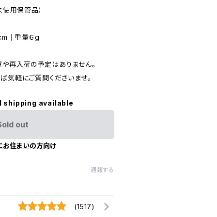
（未使用保管品）
３cm｜重量６g
庫や再入荷の予定はありません。
れば気軽にご質問くださいませ。
l shipping available
Sold out
にお住まいの方向け
通報する
(1517)