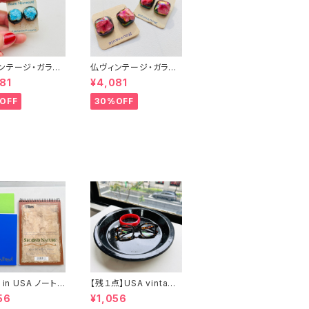
ンテージ・ガラス
仏ヴィンテージ・ガラス
ング（ブルー丸
イヤリング（ピンク・スク
81
¥4,081
エア）
OFF
30%OFF
 in USA ノート２
【残１点】USA vintage
まけ
ブラック琺瑯プレート
56
¥1,056