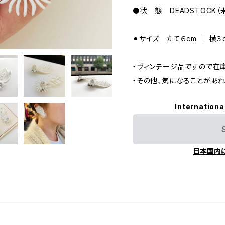
⚫️状 態 DEADSTOCK
⚫︎サイズ たて６cm ｜ 横
・ヴィンテージ品ですので在
・その他、気になることがあ
Internationa
日本国内