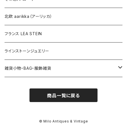
その他
北欧 aarikka（アーリッカ）
フランス LEA STEIN
ラインストーンジュエリー
雑貨小物・BAG・服飾雑貨
ヘアアクセサリー
商品一覧に戻る
ハンドバッグ etc. 服飾雑貨
雑貨（置き物、食器 etc.）
© Milo Antiques & Vintage