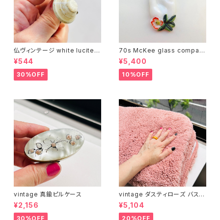
仏ヴィンテージ white lucite c
70s McKee glass compan
onfetti 山型イヤリング
y ハンドペイントハンド小皿
¥544
¥5,400
（赤）
30%OFF
10%OFF
vintage 真鍮ピルケース
vintage ダスティローズ バスマ
ット
¥2,156
¥5,104
30%OFF
20%OFF