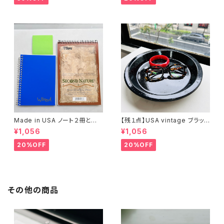
Made in USA ノート２冊とお
【残１点】USA vintage ブラック
まけ
琺瑯プレート
¥1,056
¥1,056
20%OFF
20%OFF
その他の商品