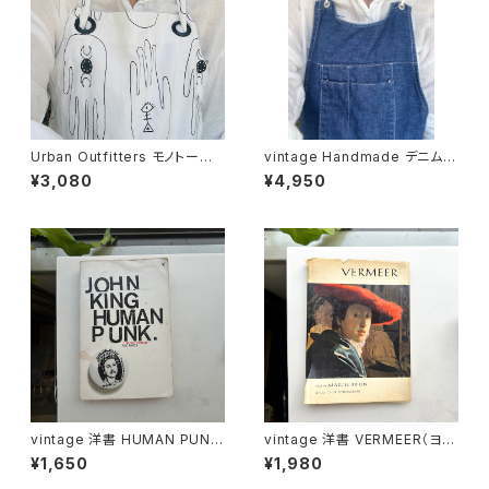
Urban Outfitters モノトーン
vintage Handmade デニムエ
総柄エプロン
プロン
¥3,080
¥4,950
vintage 洋書 HUMAN PUNK
vintage 洋書 VERMEER（ヨハ
by John King
ネス・フェルメール）
¥1,650
¥1,980