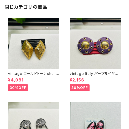
同じカテゴリの商品
vintage ゴールドトーンchunk
vintage Italy パープルイヤリ
yブロックイヤリング
ング
¥4,081
¥2,156
30%OFF
30%OFF