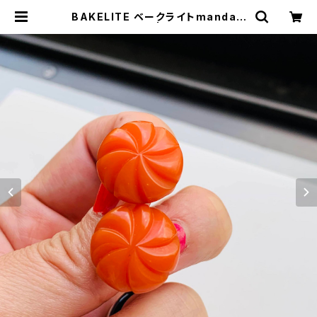
BAKELITE ベークライトmandari
n orangeピアス | Milo Antiques
& Vintage