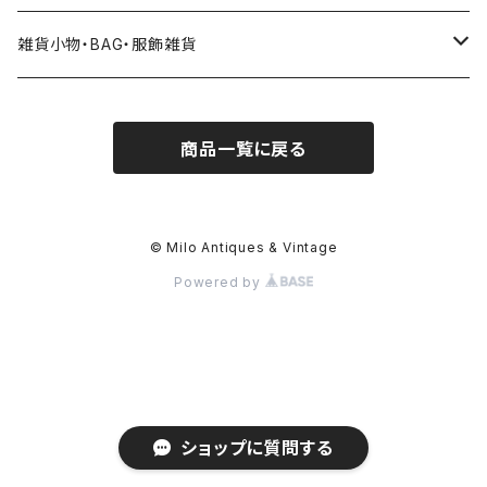
雑貨小物・BAG・服飾雑貨
ヘアアクセサリー
商品一覧に戻る
ハンドバッグ etc. 服飾雑貨
雑貨（置き物、食器 etc.）
© Milo Antiques & Vintage
Powered by
簪、帯留
ショップに質問する