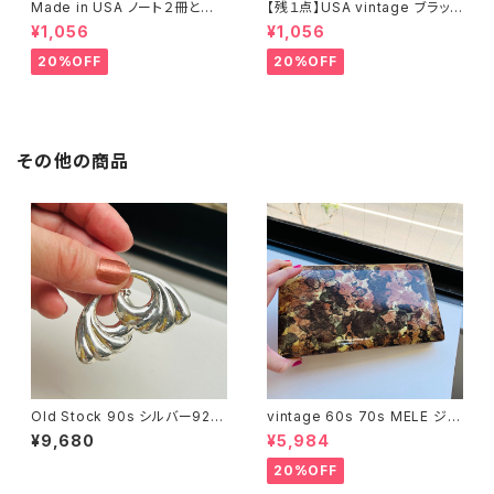
Made in USA ノート２冊とお
【残１点】USA vintage ブラック
まけ
琺瑯プレート
¥1,056
¥1,056
20%OFF
20%OFF
その他の商品
Old Stock 90s シルバー925
vintage 60s 70s MELE ジュ
シェルピアス
エリーボックス（Lサイズ・ブラウ
¥9,680
¥5,984
ン）
20%OFF