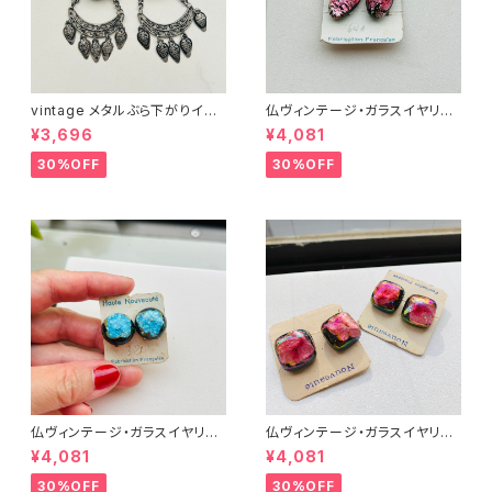
vintage メタルぶら下がりイヤ
仏ヴィンテージ・ガラスイヤリン
リング
グ（ピンクOval）
¥3,696
¥4,081
30%OFF
30%OFF
仏ヴィンテージ・ガラスイヤリン
仏ヴィンテージ・ガラスイヤリン
グ（ブルー丸型）
グ（ピンク・スクエア）
¥4,081
¥4,081
30%OFF
30%OFF