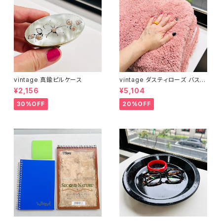
vintage 真鍮ピルケース
vintage ダスティローズ バスマ
ット
¥2,156
¥5,104
30%OFF
20%OFF