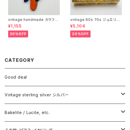
vintage handmade カラフル
vintage 60s 70s ジュエリー
バード 04
ボックス（サイズ L・レトロ模様）
¥1,155
¥5,104
30%OFF
20%OFF
CATEGORY
Good deal
Vintage sterling silver シルバー
ネックレス
Bakelite / Lucite, etc.
バングル・ブレスレット
ピアス・イヤリング