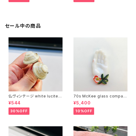
セール中の商品
仏ヴィンテージ white lucite c
70s McKee glass compan
onfetti 山型イヤリング
y ハンドペイントハンド小皿
¥544
¥5,400
（赤）
30%OFF
10%OFF