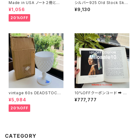
Made in USA ノート２冊とお
シルバー925 Old Stock Skull
まけ
ブレスレット（バラ売り）
¥1,056
¥9,130
20%OFF
vintage 60s DEADSTOCK
10%OFFクーポンコード ➡︎ Mil
Fenton ミルクガラスゴブレット
osale10
¥5,984
¥777,777
（箱付き）
20%OFF
CATEGORY