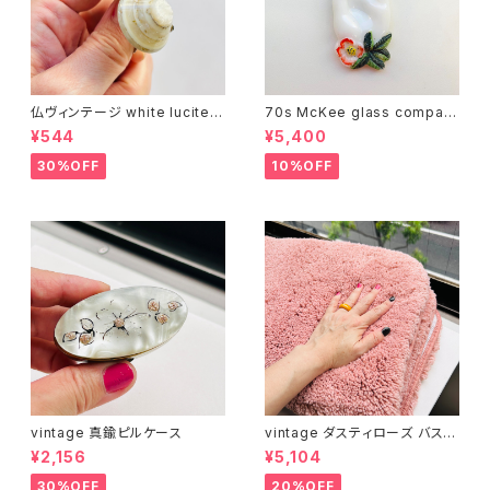
仏ヴィンテージ white lucite c
70s McKee glass compan
onfetti 山型イヤリング
y ハンドペイントハンド小皿
¥544
¥5,400
（赤）
30%OFF
10%OFF
vintage 真鍮ピルケース
vintage ダスティローズ バスマ
ット
¥2,156
¥5,104
30%OFF
20%OFF