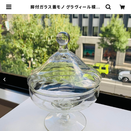
脚付ガラス蓋モノ グラヴィール模様
ボンボンディッシュ | Milo Antique
s & Vintage