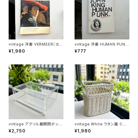
vintage 洋書 VERMEER（ヨハ
vintage 洋書 HUMAN PUNK
ネス・フェルメール）
by John King
¥1,980
¥777
vintage アクリル蓋開閉ボック
vintage White ラタン籠 ミニ
ス
ボックス
¥2,750
¥1,980