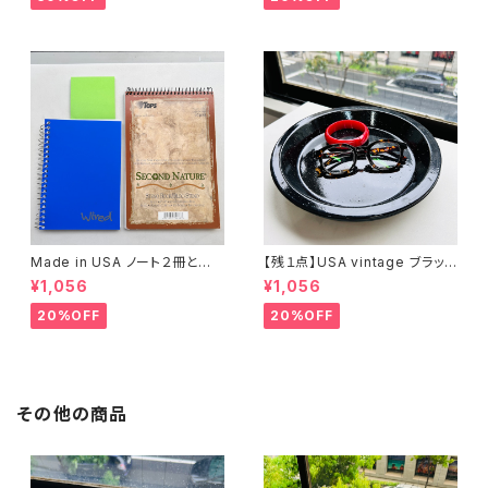
Made in USA ノート２冊とお
【残１点】USA vintage ブラック
まけ
琺瑯プレート
¥1,056
¥1,056
20%OFF
20%OFF
その他の商品