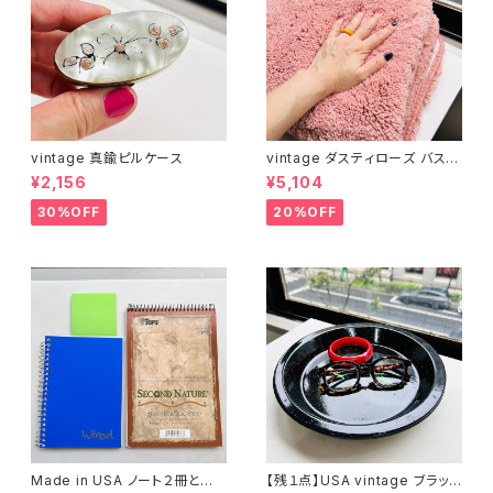
vintage 真鍮ピルケース
vintage ダスティローズ バスマ
ット
¥2,156
¥5,104
30%OFF
20%OFF
Made in USA ノート２冊とお
【残１点】USA vintage ブラック