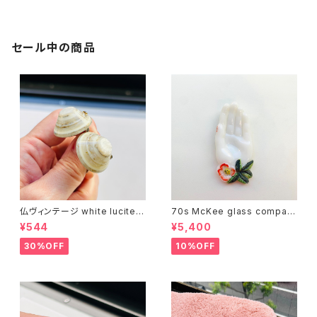
セール中の商品
仏ヴィンテージ white lucite c
70s McKee glass compan
onfetti 山型イヤリング
y ハンドペイントハンド小皿
¥544
¥5,400
（赤）
30%OFF
10%OFF