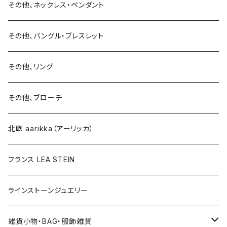
リング
リング
ピアス
その他、ネックレス・ペンダント
15号以上
ピアス
バングル・ブレスレット
イヤリング
その他、バングル・ブレスレット
イヤリング
ブローチ
その他、リング
ブローチ
ネックレス
その他、ブローチ
その他
北欧 aarikka（アーリッカ）
フランス LEA STEIN
ラインストーンジュエリー
雑貨小物・BAG・服飾雑貨