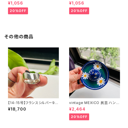
まけ
琺瑯プレート
¥1,056
¥1,056
20%OFF
20%OFF
その他の商品
【14-15号】フランスシルバー92
vintage MEXICO 民芸 ハンド
5 Organic バンドヘビーリング
ペイント ソンブレロ灰皿
¥18,700
¥2,464
20%OFF