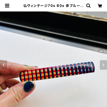
仏ヴィンテージ70s 80s 赤ブルーチ
ェック 髪留めバレッタ | Milo Antiq
ues & Vintage