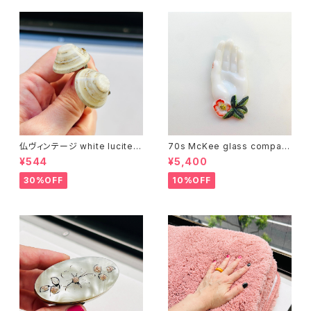
仏ヴィンテージ white lucite c
70s McKee glass compan
onfetti 山型イヤリング
y ハンドペイントハンド小皿
¥544
¥5,400
（赤）
30%OFF
10%OFF