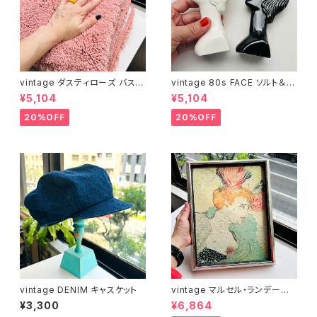
vintage ダスティローズ バスマ
vintage 80s FACE ソルト＆ペ
ット
ッパーシェイカー
¥5,104
¥5,104
20%OFF
20%OFF
vintage DENIM キャスケット
vintage マルセル・ランデール
嬢 額装 wall-decor
¥3,300
¥6,864