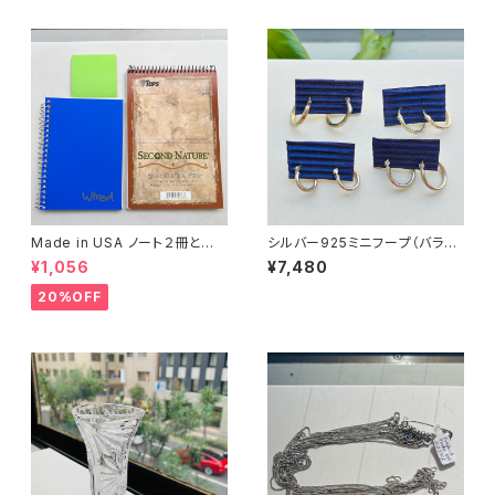
Made in USA ノート２冊とお
シルバー925ミニフープ（バラ売
まけ
り）
¥1,056
¥7,480
20%OFF