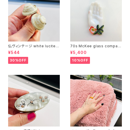
仏ヴィンテージ white lucite c
70s McKee glass compan
onfetti 山型イヤリング
y ハンドペイントハンド小皿
¥544
¥5,400
（赤）
30%OFF
10%OFF