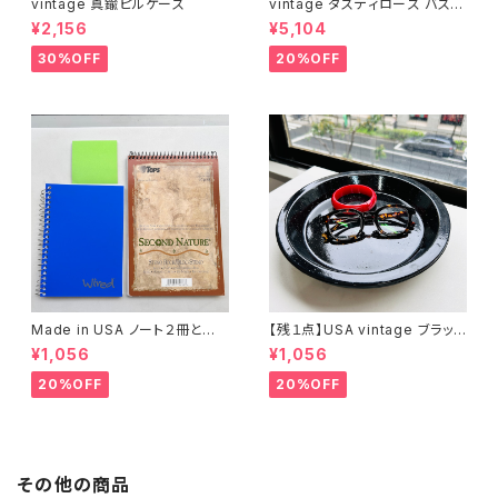
vintage 真鍮ピルケース
vintage ダスティローズ バスマ
ット
¥2,156
¥5,104
30%OFF
20%OFF
Made in USA ノート２冊とお
【残１点】USA vintage ブラック
まけ
琺瑯プレート
¥1,056
¥1,056
20%OFF
20%OFF
その他の商品