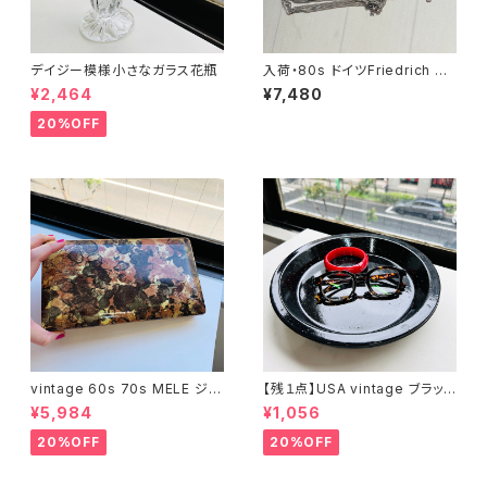
デイジー模様小さなガラス花瓶
入荷・80s ドイツFriedrich Bi
nder OLD stock ショートチェ
¥2,464
¥7,480
ーン（バラ売り）
20%OFF
vintage 60s 70s MELE ジュ
【残１点】USA vintage ブラック
エリーボックス（Lサイズ・ブラウ
琺瑯プレート
¥5,984
¥1,056
ン）
20%OFF
20%OFF