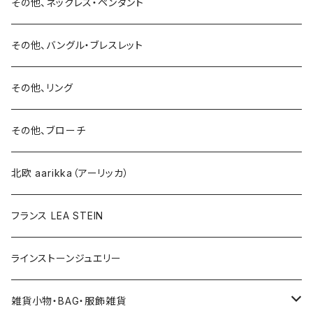
リング
リング
ピアス
その他、ネックレス・ペンダント
15号以上
ピアス
バングル・ブレスレット
イヤリング
その他、バングル・ブレスレット
イヤリング
ブローチ
その他、リング
ブローチ
ネックレス
その他、ブローチ
その他
北欧 aarikka（アーリッカ）
フランス LEA STEIN
ラインストーンジュエリー
雑貨小物・BAG・服飾雑貨