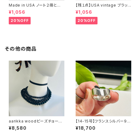
Made in USA ノート２冊とお
【残１点】USA vintage ブラック
まけ
琺瑯プレート
¥1,056
¥1,056
20%OFF
20%OFF
その他の商品
aarikka woodビーズチョーカ
【14-15号】フランスシルバー92
ー（バラ売り）
5 Organic バンドヘビーリング
¥8,580
¥18,700