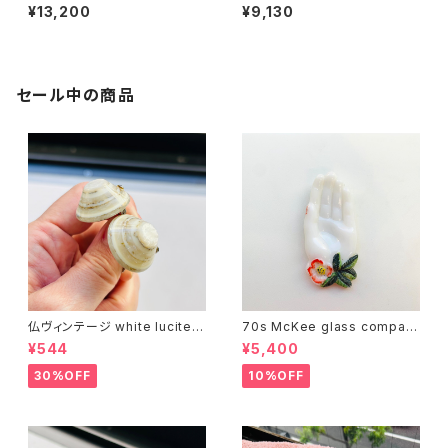
ル
ブレスレット（バラ売り）
¥13,200
¥9,130
セール中の商品
仏ヴィンテージ white lucite c
70s McKee glass compan
onfetti 山型イヤリング
y ハンドペイントハンド小皿
¥544
¥5,400
（赤）
30%OFF
10%OFF