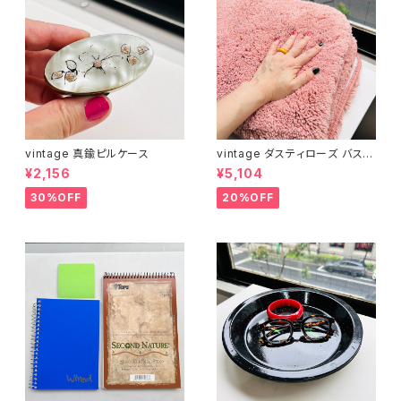
vintage 真鍮ピルケース
vintage ダスティローズ バスマ
ット
¥2,156
¥5,104
30%OFF
20%OFF