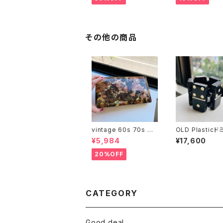
その他の商品
vintage 60s 70s ME
OLD Plastic
LE ジュエリーボックス
スレット
¥5,984
¥17,600
（Lサイズ・ブラウン）
20%OFF
CATEGORY
Good deal