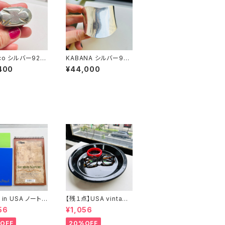
co シルバー925
KABANA シルバー925
ース
WIDE カフバングル
400
¥44,000
 in USA ノート２
【残１点】USA vintage
まけ
ブラック琺瑯プレート
56
¥1,056
OFF
20%OFF