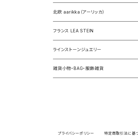
その他
北欧 aarikka（アーリッカ）
フランス LEA STEIN
ラインストーンジュエリー
雑貨小物・BAG・服飾雑貨
ヘアアクセサリー
ハンドバッグ etc. 服飾雑貨
雑貨（置き物、食器 etc.）
プライバシーポリシー
特定商取引法に基