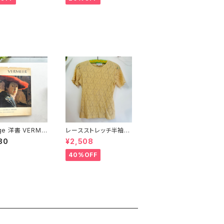
age 洋書 VERME
レースストレッチ半袖ト
ヨハネス・フェルメ
ップ
80
¥2,508
40%OFF