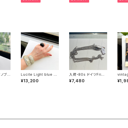
ドミノブレ
Lucite Light blue cl
入荷・80s ドイツFried
vint
amper バングル ブレス
rich Binder OLD sto
ER（
¥13,200
¥7,480
¥1,9
レット
ck ショートチェーン（バ
ール）
ラ売り）