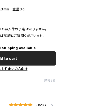
幅３mm｜重量３g
庫や再入荷の予定はありません。
れば気軽にご質問くださいませ。
l shipping available
d to cart
にお住まいの方向け
通報する
(1519)