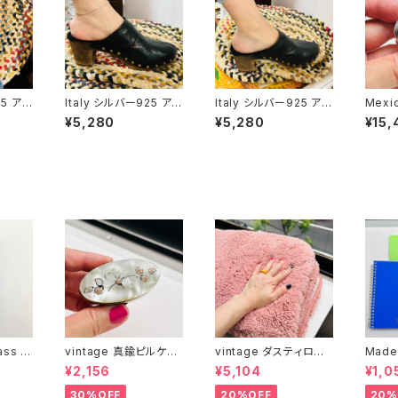
25 アン
Italy シルバー925 アン
Italy シルバー925 アン
Mexi
ィガロチ
クレット / W2.5mm フ
クレット / ボールチェー
ピルケ
¥5,280
¥5,280
¥15,
ィガロチェーン
ン
ass c
vintage 真鍮ピルケー
vintage ダスティロー
Made
ス
ズ バスマット
冊とお
¥2,156
¥5,104
¥1,0
）
30%OFF
20%OFF
20%