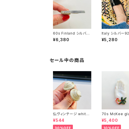
60s Finland シルバー
Italy シルバー9
813 タイクリップ
クレット / 細フ
¥6,380
¥5,280
ェーン
セール中の商品
仏ヴィンテージ white l
70s McKee gl
ucite confetti 山型イ
ompany ハンドペイン
¥544
¥5,400
ヤリング
トハンド小皿（赤
30%OFF
10%OFF