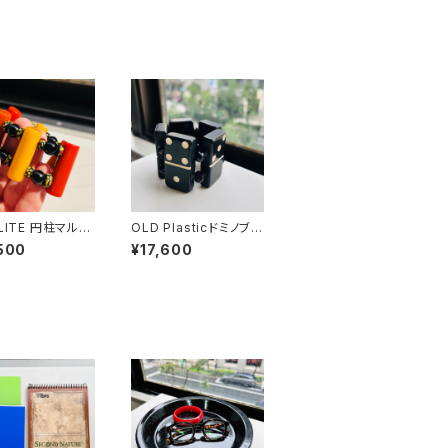
LITE 円柱マルチ
OLD Plasticドミノブレ
ビーズ ストレッチ
スレット
500
¥17,600
レット