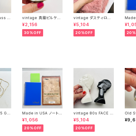
ass c
vintage 真鍮ピルケー
vintage ダスティロー
Made
ス
ズ バスマット
冊とお
¥2,156
¥5,104
¥1,0
）
30%OFF
20%OFF
20%
5 GP
Made in USA ノート２
vintage 80s FACE ソ
Old 
76c
冊とおまけ
ルト＆ペッパーシェイカ
バー9
¥1,056
¥5,104
¥9,
ー
20%OFF
20%OFF