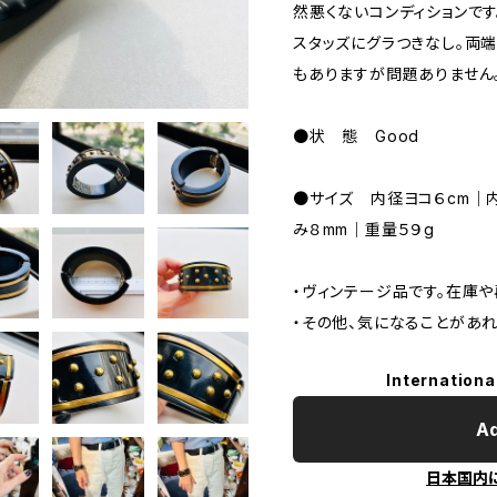
然悪くないコンディションで
スタッズにグラつきなし。両
もありますが問題ありません
●状 態 Good
●サイズ 内径ヨコ６cm｜内
み８mm｜重量５９g
・ヴィンテージ品です。在庫
・その他、気になることがあ
Internationa
Ad
日本国内