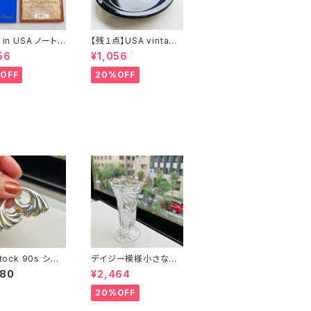
 in USA ノート２
【残１点】USA vintage
まけ
ブラック琺瑯プレート
56
¥1,056
OFF
20%OFF
Stock 90s シル
デイジー模様小さなガ
25 シェルピアス
ラス花瓶
680
¥2,464
20%OFF