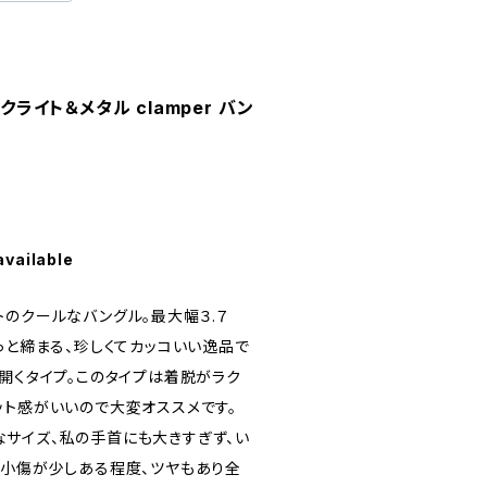
ークライト＆メタル clamper バン
available
トのクールなバングル。最大幅３.７
っと締まる、珍しくてカッコいい逸品で
開くタイプ。このタイプは着脱がラク
ット感がいいので大変オススメです。
サイズ、私の手首にも大きすぎず、い
は小傷が少しある程度、ツヤもあり全