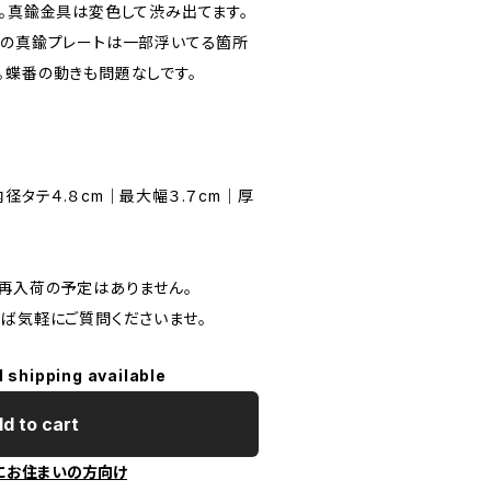
す。真鍮金具は変色して渋み出てます。
端の真鍮プレートは一部浮いてる箇所
。蝶番の動きも問題なしです。
径タテ４.８cm｜最大幅３.７cm｜厚
や再入荷の予定はありません。
れば気軽にご質問くださいませ。
l shipping available
d to cart
にお住まいの方向け