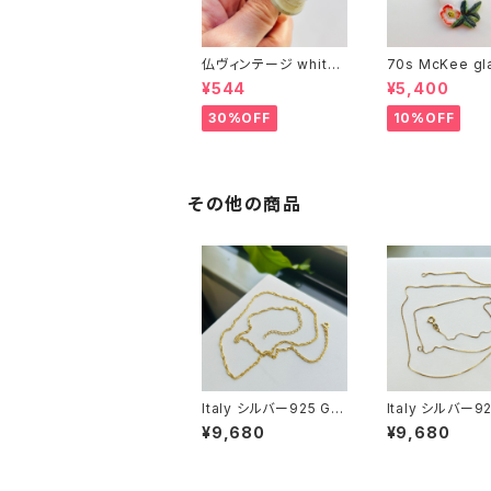
仏ヴィンテージ white l
70s McKee gl
ucite confetti 山型イ
ompany ハンドペイン
¥544
¥5,400
ヤリング
トハンド小皿（赤
30%OFF
10%OFF
その他の商品
Italy シルバー925 GP
Italy シルバー92
ツイストチェーン（45.5
ボックスチェーン（
¥9,680
¥9,680
cm）
m）