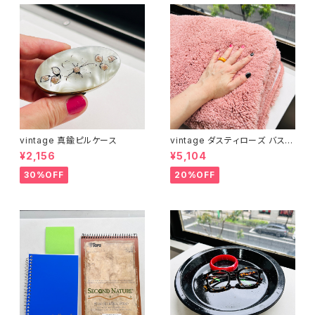
vintage 真鍮ピルケース
vintage ダスティローズ バスマ
ット
¥2,156
¥5,104
30%OFF
20%OFF