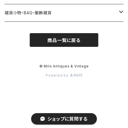
雑貨小物・BAG・服飾雑貨
ヘアアクセサリー
商品一覧に戻る
ハンドバッグ etc. 服飾雑貨
雑貨（置き物、食器 etc.）
© Milo Antiques & Vintage
Powered by
簪、帯留
ショップに質問する