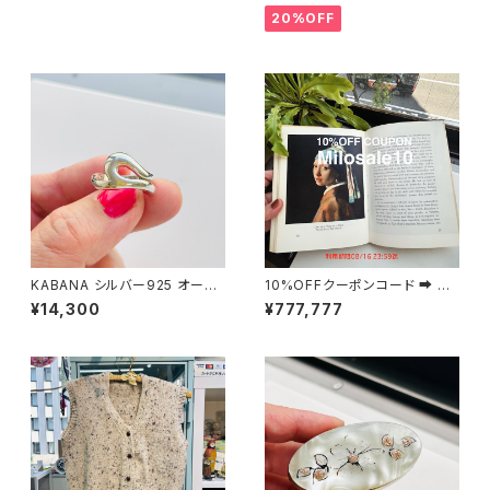
20%OFF
KABANA シルバー925 オーガ
10%OFFクーポンコード ➡︎ Mil
ニックフォームリング（11号）
osale10
¥14,300
¥777,777