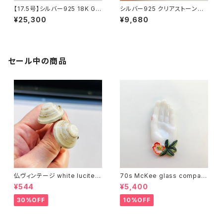
【17.5号】シルバー925 18K GP
シルバー925 クリアストーンカ
蝶 天然石リング
クテルリング（13号）
¥25,300
¥9,680
セール中の商品
仏ヴィンテージ white lucite c
70s McKee glass compan
onfetti 山型イヤリング
y ハンドペイントハンド小皿
¥544
¥5,400
（赤）
30%OFF
10%OFF