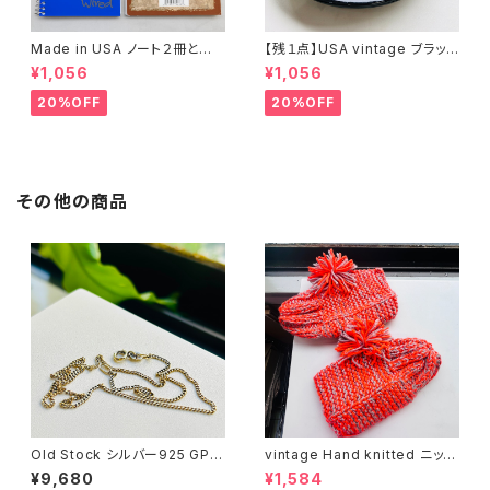
Made in USA ノート２冊とお
【残１点】USA vintage ブラック
まけ
琺瑯プレート
¥1,056
¥1,056
20%OFF
20%OFF
その他の商品
Old Stock シルバー925 GP
vintage Hand knitted ニット
ショートチェーン
ソックス
¥9,680
¥1,584